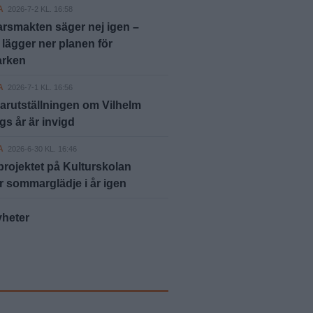
A
2026-7-2 KL. 16:58
rsmakten säger nej igen –
ägger ner planen för
arken
A
2026-7-1 KL. 16:56
rutställningen om Vilhelm
s år är invigd
A
2026-6-30 KL. 16:46
rojektet på Kulturskolan
r sommarglädje i år igen
yheter