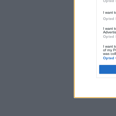
Opted 
I want t
Opted 
I want 
Advertis
Opted 
I want t
of my P
was col
Opted 