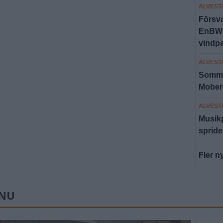
ALVEST
Försva
EnBW l
vindp
ALVEST
Somma
Moberg
ALVEST
Musikp
spride
Fler n
 NU