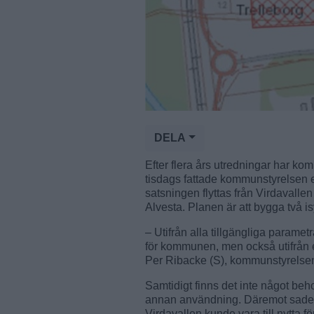
DELA
Efter flera års utredningar har kom
tisdags fattade kommunstyrelsen et
satsningen flyttas från Virdavallen
Alvesta. Planen är att bygga två i
– Utifrån alla tillgängliga parametrar
för kommunen, men också utifrån et
Per Ribacke (S), kommunstyrelse
Samtidigt finns det inte något beh
annan användning. Däremot sades d
Virdavallen kunde vara till nytta för