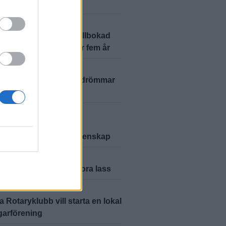
pärlan i Torne
A
2026-7-18 KL. 17:15
årdsbutikstanke till fullbokad
– Härlövs skafferi firar fem år
A
2026-7-11 KL. 17:12
vänskap och blomsterdrömmar
ppskattad blomsterbod
A
2026-7-6 KL. 17:04
ga Gård har blivit en
ation för mat och gemenskap
A
2026-7-5 KL. 17:02
 de servera glass i stora lass
A
2026-7-4 KL. 17:01
a Rotaryklubb vill starta en lokal
garförening