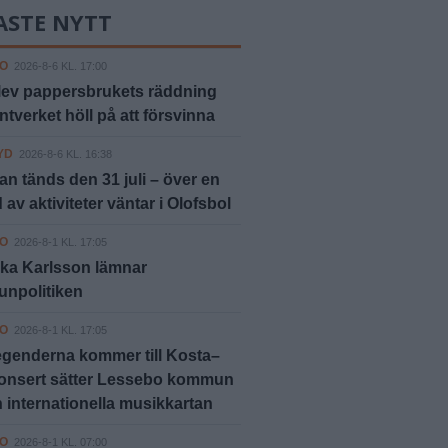
ASTE NYTT
O
2026-8-6 KL. 17:00
lev pappersbrukets räddning
ntverket höll på att försvinna
YD
2026-8-6 KL. 16:38
an tänds den 31 juli – över en
av aktiviteter väntar i Olofsbol
O
2026-8-1 KL. 17:05
ka Karlsson lämnar
npolitiken
O
2026-8-1 KL. 17:05
genderna kommer till Kosta–
konsert sätter Lessebo kommun
 internationella musikkartan
O
2026-8-1 KL. 07:00