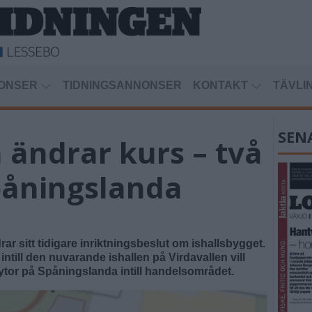
ONSER
TIDNINGSANNONSER
KONTAKT
TÄVLI
SEN
ndrar kurs – två
påningslanda
 sitt tidigare inriktningsbeslut om ishallsbygget.
a intill den nuvarande ishallen på Virdavallen vill
or på Spåningslanda intill handelsområdet.