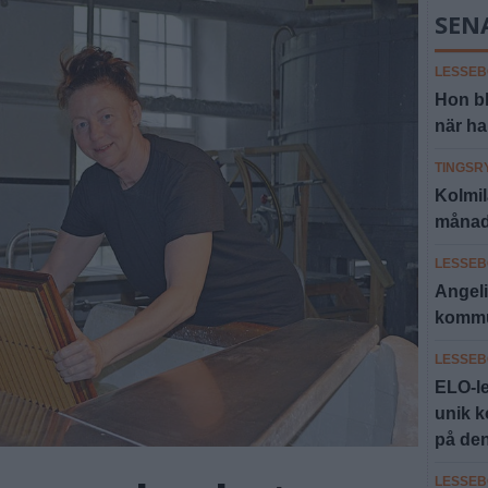
SEN
LESSEB
Hon b
när ha
TINGSR
Kolmil
månad 
LESSEB
Angeli
kommu
LESSEB
ELO-le
unik 
på den
LESSEB