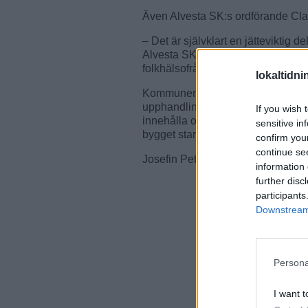
Även Alvesta SK:s ordförande Cl
– Det är självklart en jätteviktig d
Alvesta SK och för ungdomar och al
folkhälsofråga, säger han.
lokaltidn
Kommunen räknar med att detaljplan
upphandlingsfas påbörjas, med bl
If you wish 
innehålla och uppfylla för krav. En
sensitive in
bygget startar sensommaren 2027 oc
confirm you
continue se
Josefin Petersson
information 
further disc
participants
Downstream 
Persona
I want t