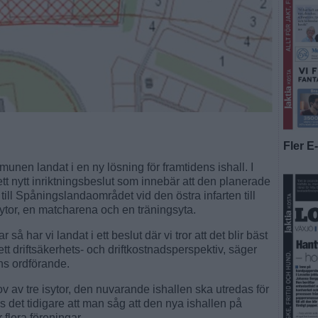
Fler E
munen landat i en ny lösning för framtidens ishall. I
t nytt inriktningsbeslut som innebär att den planerade
 till Spåningslandaområdet vid den östra infarten till
sytor, en matcharena och en träningsyta.
 så har vi landat i ett beslut där vi tror att det blir bäst
t driftsäkerhets- och driftkostnadsperspektiv, säger
ns ordförande.
ov av tre isytor, den nuvarande ishallen ska utredas för
et tidigare att man såg att den nya ishallen på
 flera föreningar.