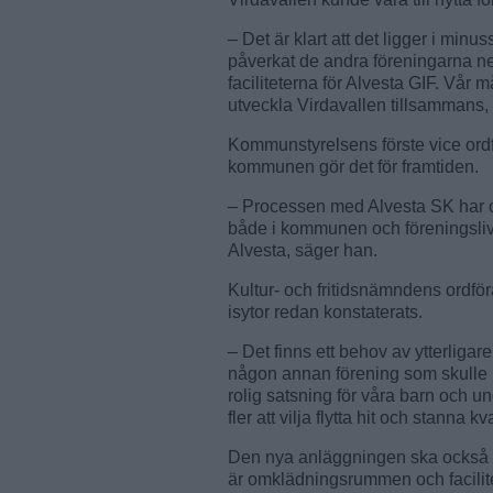
– Det är klart att det ligger i mi
påverkat de andra föreningarna ne
faciliteterna för Alvesta GIF. Vår m
utveckla Virdavallen tillsammans,
Kommunstyrelsens förste vice ord
kommunen gör det för framtiden.
– Processen med Alvesta SK har ock
både i kommunen och föreningslivet
Alvesta, säger han.
Kultur- och fritidsnämndens ordfö
isytor redan konstaterats.
– Det finns ett behov av ytterligar
någon annan förening som skulle k
rolig satsning för våra barn och un
fler att vilja flytta hit och stanna k
Den nya anläggningen ska också sk
är omklädningsrummen och facilite