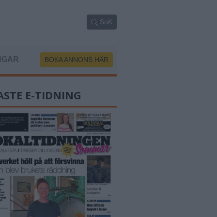
SöK
NGAR
BOKA ANNONS HÄR
ASTE E-TIDNING