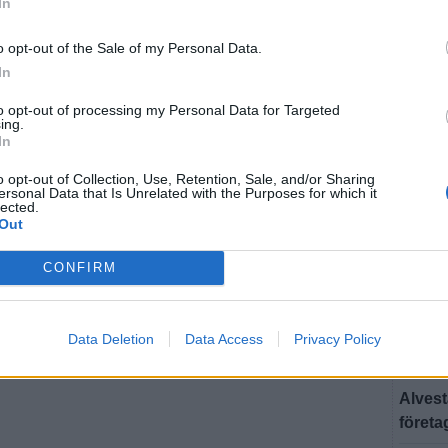
In
Strand
ALVEST
o opt-out of the Sale of my Personal Data.
Från g
In
succé 
to opt-out of processing my Personal Data for Targeted
ing.
ALVEST
In
Från 
o opt-out of Collection, Use, Retention, Sale, and/or Sharing
till u
ersonal Data that Is Unrelated with the Purposes for which it
lected.
ALVEST
Out
Smörhö
CONFIRM
destin
ALVEST
Nu kan
Data Deletion
Data Access
Privacy Policy
ALVEST
Alvest
företa