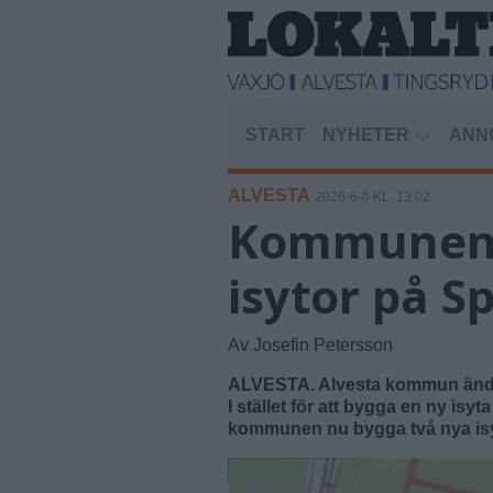
START
NYHETER
ANN
ALVESTA
2026-6-8 KL. 13:02
Kommunen ä
isytor på S
Av Josefin Petersson
ALVESTA. Alvesta kommun ändrar
I stället för att bygga en ny isyt
kommunen nu bygga två nya isyt