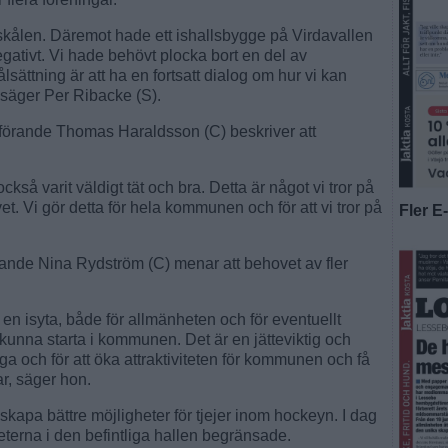
nusskålen. Däremot hade ett ishallsbygge på Virdavallen
gativt. Vi hade behövt plocka bort en del av
ålsättning är att ha en fortsatt dialog om hur vi kan
 säger Per Ribacke (S).
förande Thomas Haraldsson (C) beskriver att
så varit väldigt tät och bra. Detta är något vi tror på
. Vi gör detta för hela kommunen och för att vi tror på
Fler E
rande Nina Rydström (C) menar att behovet av fler
e en isyta, både för allmänheten och för eventuellt
unna starta i kommunen. Det är en jätteviktig och
ga och för att öka attraktiviteten för kommunen och få
var, säger hon.
apa bättre möjligheter för tjejer inom hockeyn. I dag
terna i den befintliga hallen begränsade.