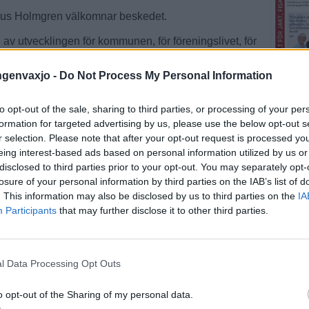
aus Holmgren välkomnar beskedet.
el av utvecklingen för kommunen, för föreningslivet, för
la som är aktiva i föreningslivet, det här är en
ingenvaxjo -
Do Not Process My Personal Information
earbetet kan ta omkring ett år. Parallellt ska en
and annat en beskrivning om vad den nya ishallen ska
to opt-out of the sale, sharing to third parties, or processing of your per
ligt Per Ribacke är den mest realistiska tidplanen att
formation for targeted advertising by us, please use the below opt-out s
h står klart i slutet av 2028 eller början av 2029.
r selection. Please note that after your opt-out request is processed y
Fler E
eing interest-based ads based on personal information utilized by us or
disclosed to third parties prior to your opt-out. You may separately opt-
losure of your personal information by third parties on the IAB’s list of
SENA
. This information may also be disclosed by us to third parties on the
IA
Participants
that may further disclose it to other third parties.
ALVEST
Floris
Jenni
l Data Processing Opt Outs
ALVEST
o opt-out of the Sharing of my personal data.
De väg