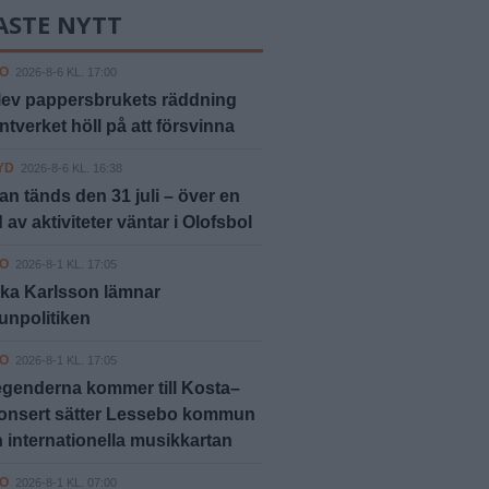
ASTE NYTT
O
2026-8-6 KL. 17:00
lev pappersbrukets räddning
ntverket höll på att försvinna
YD
2026-8-6 KL. 16:38
an tänds den 31 juli – över en
av aktiviteter väntar i Olofsbol
O
2026-8-1 KL. 17:05
ka Karlsson lämnar
npolitiken
O
2026-8-1 KL. 17:05
genderna kommer till Kosta–
konsert sätter Lessebo kommun
 internationella musikkartan
O
2026-8-1 KL. 07:00