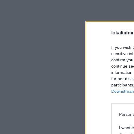
lokaltidn
If you wish 
sensitive in
confirm you
continue se
information 
further disc
participants
Downstream 
Persona
I want t