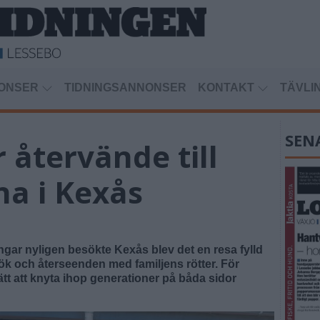
ONSER
TIDNINGSANNONSER
KONTAKT
TÄVLI
SEN
återvände till
na i Kexås
gar nyligen besökte Kexås blev det en resa fylld
ök och återseenden med familjens rötter. För
ätt att knyta ihop generationer på båda sidor