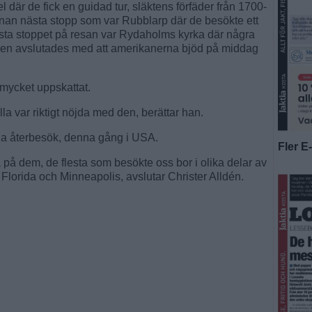
el där de fick en guidad tur, släktens förfäder från 1700-
innan nästa stopp som var Rubblarp där de besökte ett
Sista stoppet på resan var Rydaholms kyrka där några
gen avslutades med att amerikanerna bjöd på middag
 mycket uppskattat.
la var riktigt nöjda med den, berättar han.
ida återbesök, denna gång i USA.
Fler E
a på dem, de flesta som besökte oss bor i olika delar av
Florida och Minneapolis, avslutar Christer Alldén.