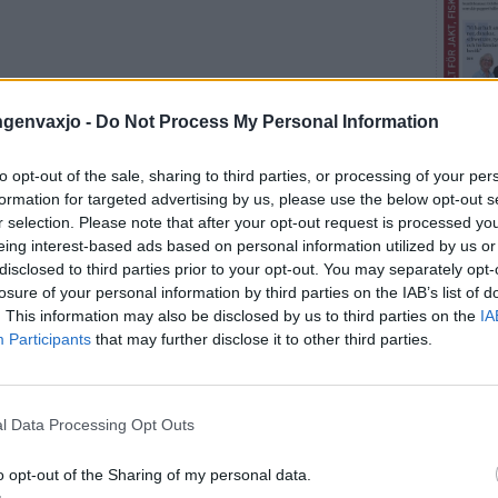
ingenvaxjo -
Do Not Process My Personal Information
to opt-out of the sale, sharing to third parties, or processing of your per
formation for targeted advertising by us, please use the below opt-out s
r selection. Please note that after your opt-out request is processed y
Fler E
eing interest-based ads based on personal information utilized by us or
disclosed to third parties prior to your opt-out. You may separately opt-
losure of your personal information by third parties on the IAB’s list of
SENA
. This information may also be disclosed by us to third parties on the
IA
Participants
that may further disclose it to other third parties.
ALVEST
Floris
Jenni
l Data Processing Opt Outs
ALVEST
o opt-out of the Sharing of my personal data.
De väg