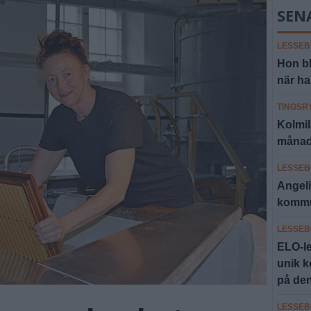
SEN
LESSEB
Hon b
när ha
TINGSR
Kolmil
månad 
LESSEB
Angeli
kommu
LESSEB
ELO-le
unik 
på den
LESSEB