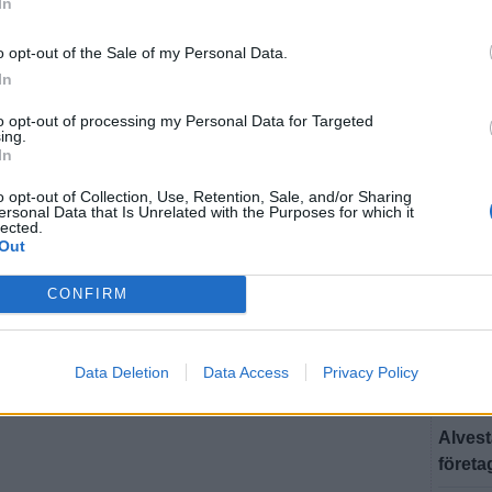
In
Strand
ALVEST
o opt-out of the Sale of my Personal Data.
Från g
In
succé 
to opt-out of processing my Personal Data for Targeted
ing.
ALVEST
In
Från 
o opt-out of Collection, Use, Retention, Sale, and/or Sharing
till u
ersonal Data that Is Unrelated with the Purposes for which it
lected.
ALVEST
Out
Smörhö
CONFIRM
destin
ALVEST
Nu kan
Data Deletion
Data Access
Privacy Policy
ALVEST
Alvest
företa