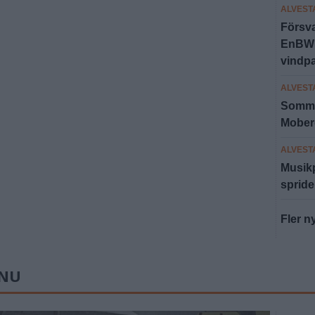
ALVEST
Försva
EnBW l
vindp
ALVEST
Somma
Moberg
ALVEST
Musikp
spride
Fler n
 NU