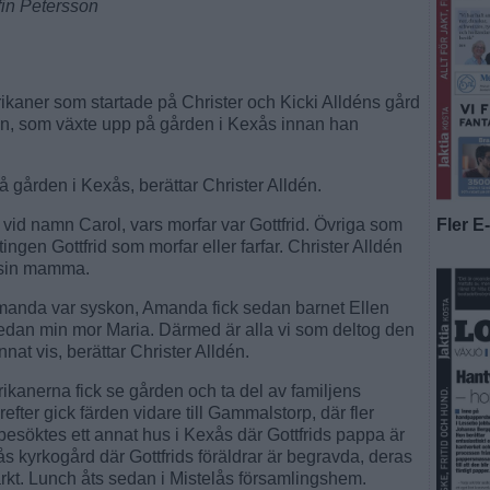
efin Petersson
kaner som startade på Christer och Kicki Alldéns gård
on, som växte upp på gården i Kexås innan han
 gården i Kexås, berättar Christer Alldén.
Fler E
id namn Carol, vars morfar var Gottfrid. Övriga som
ngen Gottfrid som morfar eller farfar. Christer Alldén
 sin mamma.
manda var syskon, Amanda fick sedan barnet Ellen
edan min mor Maria. Därmed är alla vi som deltog den
nnat vis, berättar Christer Alldén.
ikanerna fick se gården och ta del av familjens
refter gick färden vidare till Gammalstorp, där fler
r besöktes ett annat hus i Kexås där Gottfrids pappa är
s kyrkogård där Gottfrids föräldrar är begravda, deras
kt. Lunch åts sedan i Mistelås församlingshem.