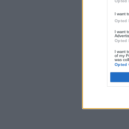
Opted 
I want t
Opted 
I want 
Advertis
Opted 
I want t
of my P
was col
Opted 