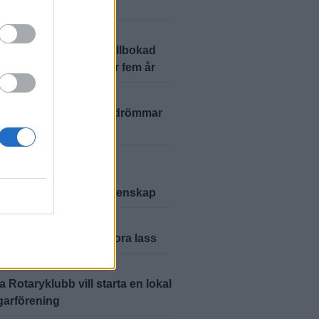
pärlan i Torne
A
2026-7-18 KL. 17:15
årdsbutikstanke till fullbokad
– Härlövs skafferi firar fem år
A
2026-7-11 KL. 17:12
vänskap och blomsterdrömmar
ppskattad blomsterbod
A
2026-7-6 KL. 17:04
ga Gård har blivit en
ation för mat och gemenskap
A
2026-7-5 KL. 17:02
 de servera glass i stora lass
A
2026-7-4 KL. 17:01
a Rotaryklubb vill starta en lokal
garförening