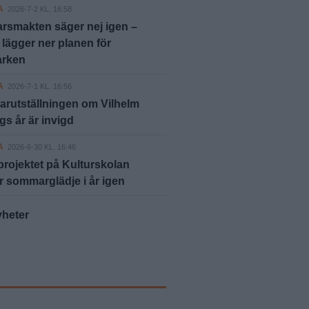
A
2026-7-2 KL. 16:58
rsmakten säger nej igen –
ägger ner planen för
arken
A
2026-7-1 KL. 16:56
rutställningen om Vilhelm
s år är invigd
A
2026-6-30 KL. 16:46
rojektet på Kulturskolan
r sommarglädje i år igen
yheter