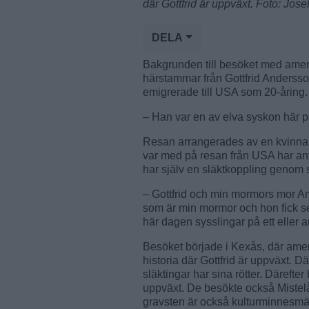
där Gottfrid är uppväxt. Foto: Jos
DELA
Bakgrunden till besöket med ameri
härstammar från Gottfrid Anderss
emigrerade till USA som 20-åring.
– Han var en av elva syskon här på
Resan arrangerades av en kvinna v
var med på resan från USA har anti
har själv en släktkoppling genom
– Gottfrid och min mormors mor A
som är min mormor och hon fick s
här dagen sysslingar på ett eller a
Besöket började i Kexås, där amer
historia där Gottfrid är uppväxt. Dä
släktingar har sina rötter. Därefte
uppväxt. De besökte också Mistelå
gravsten är också kulturminnesmär