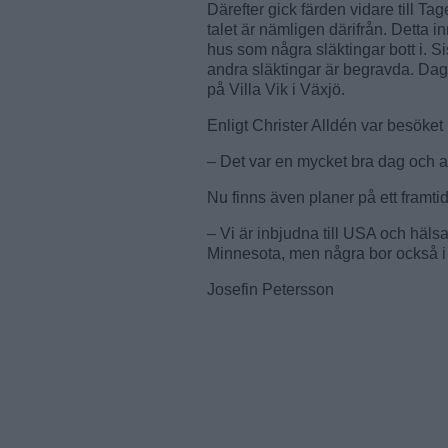
Därefter gick färden vidare till Tag
talet är nämligen därifrån. Detta 
hus som några släktingar bott i. 
andra släktingar är begravda. Da
på Villa Vik i Växjö.
Enligt Christer Alldén var besöket
– Det var en mycket bra dag och al
Nu finns även planer på ett framt
– Vi är inbjudna till USA och häls
Minnesota, men några bor också i 
Josefin Petersson