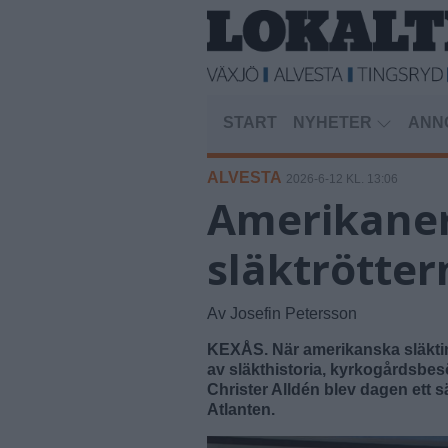
START
NYHETER
ANN
ALVESTA
2026-6-12 KL. 13:06
Amerikaner 
släktrötter
Av Josefin Petersson
KEXÅS. När amerikanska släktin
av släkthistoria, kyrkogårdsbes
Christer Alldén blev dagen ett s
Atlanten.