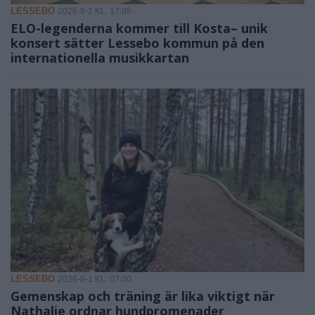
LESSEBO
2026-8-1 KL. 17:05
ELO-legenderna kommer till Kosta– unik
konsert sätter Lessebo kommun på den
internationella musikkartan
LESSEBO
2026-8-1 KL. 07:00
Gemenskap och träning är lika viktigt när
Nathalie ordnar hundpromenader