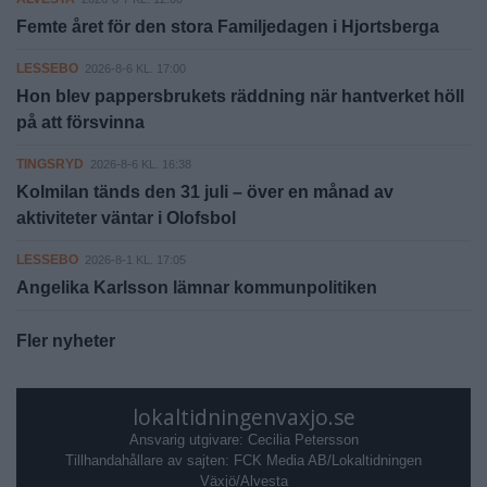
Femte året för den stora Familjedagen i Hjortsberga
LESSEBO
2026-8-6 KL. 17:00
Hon blev pappersbrukets räddning när hantverket höll
på att försvinna
TINGSRYD
2026-8-6 KL. 16:38
Kolmilan tänds den 31 juli – över en månad av
aktiviteter väntar i Olofsbol
LESSEBO
2026-8-1 KL. 17:05
Angelika Karlsson lämnar kommunpolitiken
Fler nyheter
lokaltidningenvaxjo.se
Ansvarig utgivare: Cecilia Petersson
Tillhandahållare av sajten: FCK Media AB/Lokaltidningen
Växjö/Alvesta