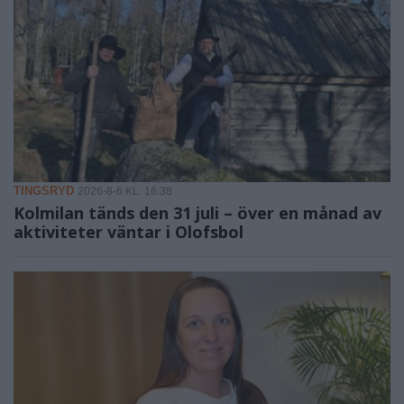
TINGSRYD
2026-8-6 KL. 16:38
Kolmilan tänds den 31 juli – över en månad av
aktiviteter väntar i Olofsbol