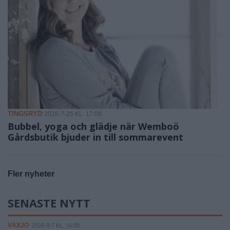
TINGSRYD
2026-7-25 KL. 17:08
Bubbel, yoga och glädje när Wemboö
Gårdsbutik bjuder in till sommarevent
Fler nyheter
SENASTE NYTT
VÄXJÖ
2026-8-7 KL. 16:00