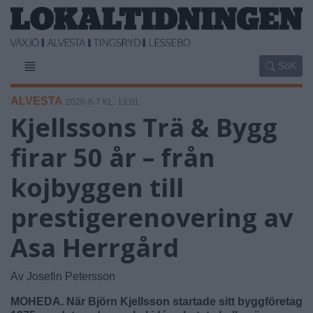
SöK
ALVESTA
2026-6-7 KL. 13:01
Kjellssons Trä & Bygg
firar 50 år – från
kojbyggen till
prestigerenovering av
Asa Herrgård
Av Josefin Petersson
MOHEDA. När Björn Kjellsson startade sitt byggföretag