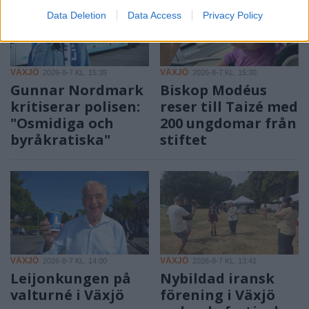
Data Deletion
Data Access
Privacy Policy
VÄXJÖ
VÄXJÖ
2026-8-7 KL. 15:35
2026-8-7 KL. 15:30
Gunnar Nordmark
Biskop Modéus
kritiserar polisen:
reser till Taizé med
"Osmidiga och
200 ungdomar från
byråkratiska"
stiftet
VÄXJÖ
VÄXJÖ
2026-8-7 KL. 14:00
2026-8-7 KL. 13:41
Leijonkungen på
Nybildad iransk
valturné i Växjö
förening i Växjö