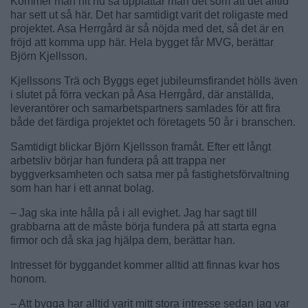
Kommer man hit nu så uppfattar man det som att det alltid
har sett ut så här. Det har samtidigt varit det roligaste med
projektet. Asa Herrgård är så nöjda med det, så det är en
fröjd att komma upp här. Hela bygget får MVG, berättar
Björn Kjellsson.
Kjellssons Trä och Byggs eget jubileumsfirandet hölls även
i slutet på förra veckan på Asa Herrgård, där anställda,
leverantörer och samarbetspartners samlades för att fira
både det färdiga projektet och företagets 50 år i branschen.
Samtidigt blickar Björn Kjellsson framåt. Efter ett långt
arbetsliv börjar han fundera på att trappa ner
byggverksamheten och satsa mer på fastighetsförvaltning
som han har i ett annat bolag.
– Jag ska inte hålla på i all evighet. Jag har sagt till
grabbarna att de måste börja fundera på att starta egna
firmor och då ska jag hjälpa dem, berättar han.
Intresset för byggandet kommer alltid att finnas kvar hos
honom.
– Att bygga har alltid varit mitt stora intresse sedan jag var