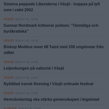
Simona peppade Liberalerna i Växjö - hoppas på lyft
som i valet 2002
VÄXJÖ
2026-8-7 KL. 15:35
Gunnar Nordmark kritiserar polisen: "Osmidiga och
byråkratiska"
VÄXJÖ
2026-8-7 KL. 15:30
Biskop Modéus reser till Taizé med 200 ungdomar från
stiftet
VÄXJÖ
2026-8-7 KL. 14:00
Leijonkungen på valturné i Växjö
VÄXJÖ
2026-8-7 KL. 13:41
Nybildad iransk förening i Växjö ordnade festival
VÄXJÖ
2026-8-7 KL. 13:33
Hemvändardag ska stärka gemenskapen i Ingelstad
ALVESTA
2026-8-7 KL. 12:00