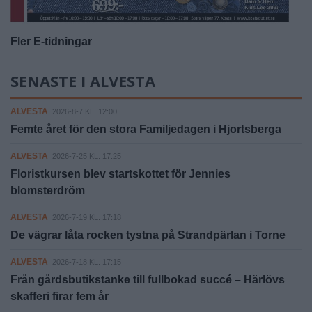
Fler E-tidningar
SENASTE I ALVESTA
ALVESTA
2026-8-7 KL. 12:00
Femte året för den stora Familjedagen i Hjortsberga
ALVESTA
2026-7-25 KL. 17:25
Floristkursen blev startskottet för Jennies
blomsterdröm
ALVESTA
2026-7-19 KL. 17:18
De vägrar låta rocken tystna på Strandpärlan i Torne
ALVESTA
2026-7-18 KL. 17:15
Från gårdsbutikstanke till fullbokad succé – Härlövs
skafferi firar fem år