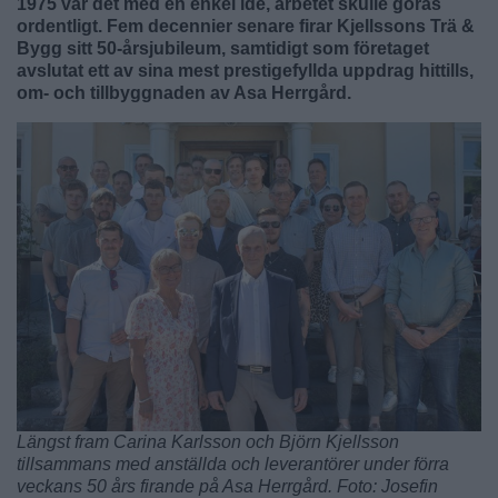
1975 var det med en enkel idé, arbetet skulle göras
ordentligt. Fem decennier senare firar Kjellssons Trä &
Bygg sitt 50-årsjubileum, samtidigt som företaget
avslutat ett av sina mest prestigefyllda uppdrag hittills,
om- och tillbyggnaden av Asa Herrgård.
Längst fram Carina Karlsson och Björn Kjellsson
tillsammans med anställda och leverantörer under förra
veckans 50 års firande på Asa Herrgård. Foto: Josefin