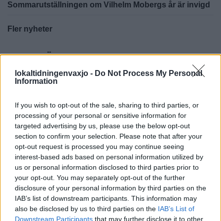
Sommarutställningen om Vilhelm Mobergs år är invigd
Fler nyheter
MEST LÄSTA ALVESTA
lokaltidningenvaxjo -
Do Not Process My Personal
ALVESTA
2026-8-7 KL. 12:00
Information
Femte året för den stora Familjedagen i Hjortsberga
If you wish to opt-out of the sale, sharing to third parties, or
Fler nyheter
processing of your personal or sensitive information for
targeted advertising by us, please use the below opt-out
section to confirm your selection. Please note that after your
opt-out request is processed you may continue seeing
PÅ STARTSIDAN JUST NU
interest-based ads based on personal information utilized by
us or personal information disclosed to third parties prior to
your opt-out. You may separately opt-out of the further
disclosure of your personal information by third parties on the
IAB’s list of downstream participants. This information may
also be disclosed by us to third parties on the
IAB’s List of
Downstream Participants
that may further disclose it to other