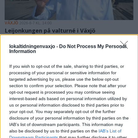
VÄXJÖ
2026-8-7 KL. 14:00
Leijonkungen på valturné i Växjö
lokaltidningenvaxjo -
Do Not Process My Personal
Information
If you wish to opt-out of the sale, sharing to third parties, or
processing of your personal or sensitive information for
targeted advertising by us, please use the below opt-out
section to confirm your selection. Please note that after your
opt-out request is processed you may continue seeing
interest-based ads based on personal information utilized by
us or personal information disclosed to third parties prior to
your opt-out. You may separately opt-out of the further
disclosure of your personal information by third parties on the
IAB’s list of downstream participants. This information may
VÄXJÖ
2026-8-7 KL. 13:41
also be disclosed by us to third parties on the
IAB’s List of
Nybildad iransk förening i Växjö ordnade
Downstream Participants
that may further disclose it to other