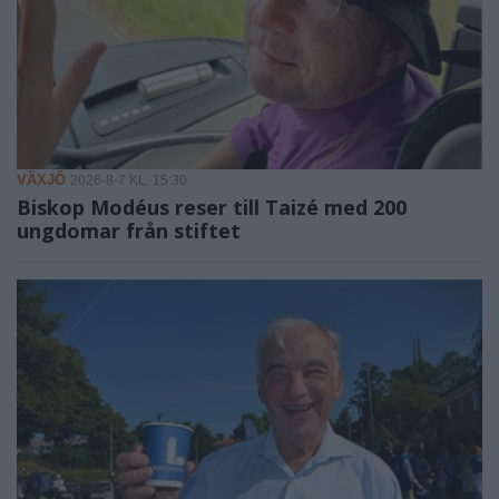
VÄXJÖ
2026-8-7 KL. 15:30
Biskop Modéus reser till Taizé med 200
ungdomar från stiftet