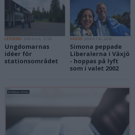
LESSEBO
VÄXJÖ
2026-8-8 KL. 07:00
2026-8-7 KL. 16:00
Ungdomarnas
Simona peppade
idéer för
Liberalerna i Växjö
stationsområdet
- hoppas på lyft
som i valet 2002