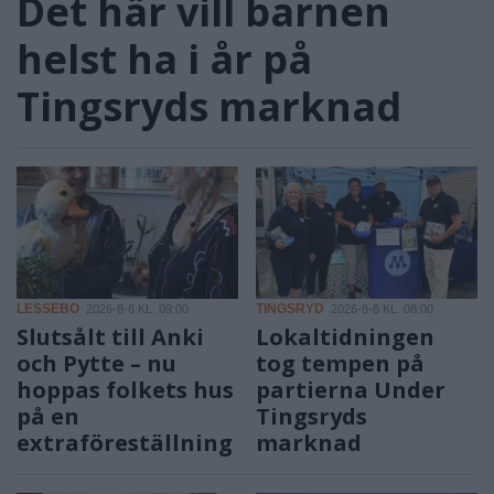
Det här vill barnen
helst ha i år på
Tingsryds marknad
LESSEBO
TINGSRYD
2026-8-8 KL. 09:00
2026-8-8 KL. 08:00
Slutsålt till Anki
Lokaltidningen
och Pytte – nu
tog tempen på
hoppas folkets hus
partierna Under
på en
Tingsryds
extraföreställning
marknad