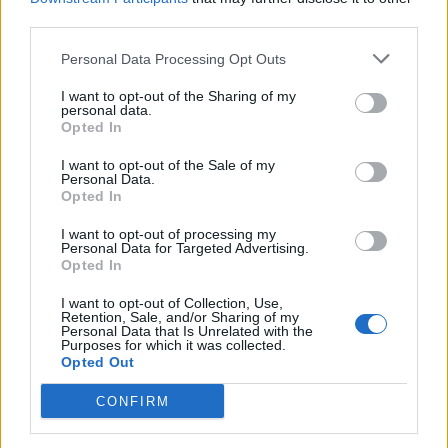
festival
third parties.
Personal Data Processing Opt Outs
I want to opt-out of the Sharing of my
personal data.
Opted In
I want to opt-out of the Sale of my
Personal Data.
Opted In
I want to opt-out of processing my
Personal Data for Targeted Advertising.
Opted In
I want to opt-out of Collection, Use,
Retention, Sale, and/or Sharing of my
VÄXJÖ
2026-8-7 KL. 13:33
Personal Data that Is Unrelated with the
Purposes for which it was collected.
Hemvändardag ska stärka gemenskapen i
Opted Out
Ingelstad
CONFIRM