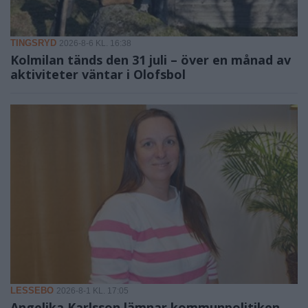
TINGSRYD
2026-8-6 KL. 16:38
Kolmilan tänds den 31 juli – över en månad av
aktiviteter väntar i Olofsbol
LESSEBO
2026-8-1 KL. 17:05
Angelika Karlsson lämnar kommunpolitiken