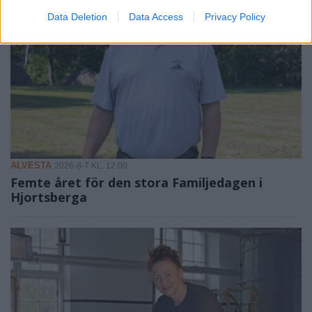
Data Deletion
Data Access
Privacy Policy
ALVESTA
2026-8-7 KL. 12:00
Femte året för den stora Familjedagen i
Hjortsberga