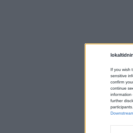
lokaltidn
If you wish 
sensitive in
confirm you
continue se
information 
further disc
participants
Downstream 