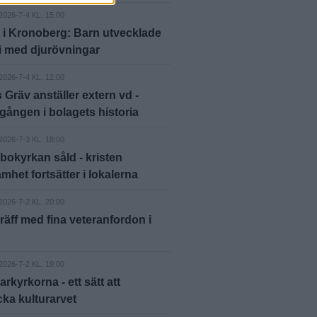
2026-7-4 KL. 15:00
 i Kronoberg: Barn utvecklade
i med djurövningar
2026-7-4 KL. 12:00
 Gräv anställer extern vd -
 gången i bolagets historia
2026-7-3 KL. 18:00
bokyrkan såld - kristen
mhet fortsätter i lokalerna
2026-7-2 KL. 20:00
räff med fina veteranfordon i
2026-7-2 KL. 19:00
kyrkorna - ett sätt att
ka kulturarvet