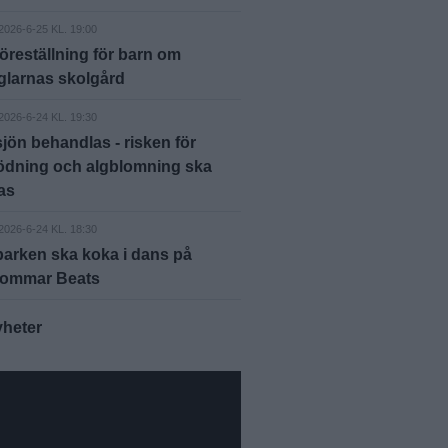
2026-6-25 KL. 19:00
öreställning för barn om
glarnas skolgård
2026-6-24 KL. 19:30
jön behandlas - risken för
ödning och algblomning ska
as
2026-6-24 KL. 18:30
arken ska koka i dans på
ommar Beats
yheter