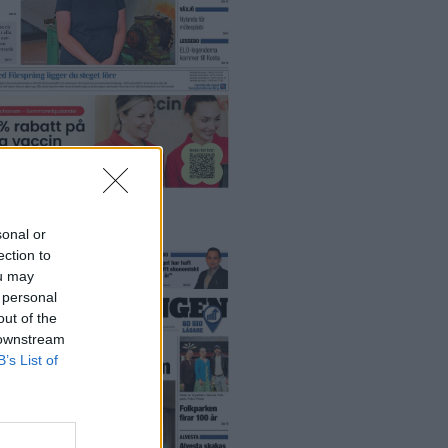
-tidningar
sonal or
ection to
ou may
 personal
out of the
 downstream
B’s List of