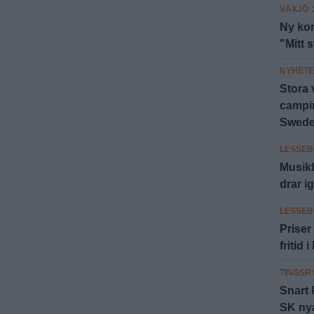
VÄXJÖ
Ny kon
"Mitt 
NYHET
Stora 
campin
Swed
LESSEB
Musikf
drar ig
LESSEB
Priser 
fritid
TINGSR
Snart 
SK ny