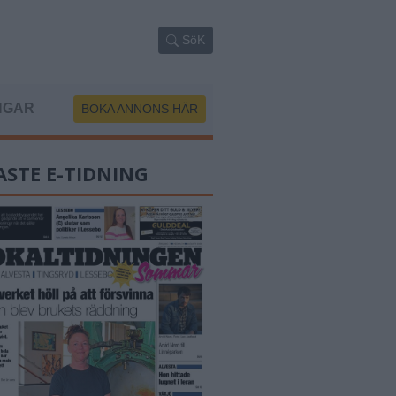
SöK
NGAR
BOKA ANNONS HÄR
ASTE E-TIDNING