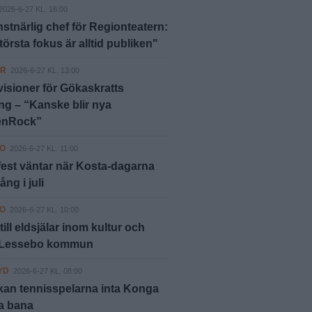
2026-6-27 KL. 16:00
stnärlig chef för Regionteatern:
största fokus är alltid publiken"
ER
2026-6-27 KL. 13:00
visioner för Gökaskratts
g – “Kanske blir nya
enRock”
O
2026-6-27 KL. 11:00
est väntar när Kosta-dagarna
ång i juli
O
2026-6-27 KL. 10:00
till eldsjälar inom kultur och
 i Lessebo kommun
YD
2026-6-27 KL. 08:00
kan tennisspelarna inta Konga
a bana