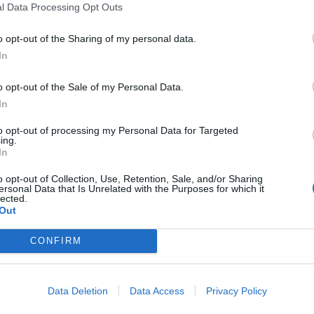
l Data Processing Opt Outs
o opt-out of the Sharing of my personal data.
In
o opt-out of the Sale of my Personal Data.
In
to opt-out of processing my Personal Data for Targeted
ing.
Fler E
In
o opt-out of Collection, Use, Retention, Sale, and/or Sharing
SEN
ersonal Data that Is Unrelated with the Purposes for which it
lected.
Out
LESSEB
Gemens
CONFIRM
när N
TINGSR
Data Deletion
Data Access
Privacy Policy
Krysse