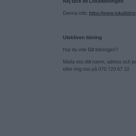
Nej tack till Lokaltidningen
Denna info:
https://www.lokaltidn
Utebliven tidning
Har du inte fått tidningen?
Maila oss ditt namn, adress och pos
eller ring oss på 070 729 67 10