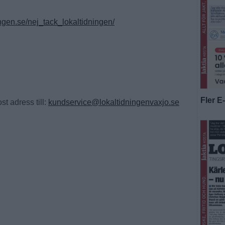
ingen.se/nej_tack_lokaltidningen/
Fler E
t adress till:
kundservice@lokaltidningenvaxjo.se