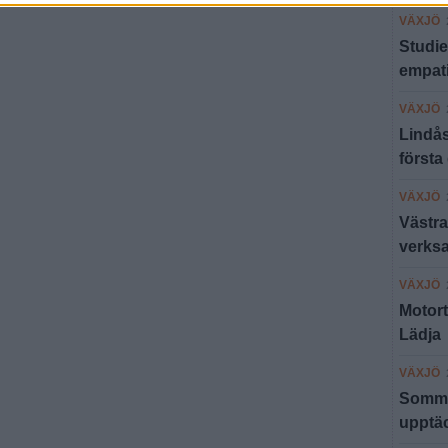
VÄXJÖ
Studie
empat
VÄXJÖ
Lindås
första
VÄXJÖ
Västra
verksa
VÄXJÖ
Motort
Lädja
VÄXJÖ
Sommar
upptäc