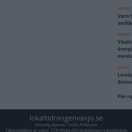
VÄXJÖ
Varm f
småfå
VÄXJÖ
Växjös
överg
minsk
VÄXJÖ
Linnép
Scens
Fler n
lokaltidningenvaxjo.se
Ansvarig utgivare: Cecilia Petersson
Tillhandahållare av sajten: FCK Media AB/Lokaltidningen Växjö/Alvesta