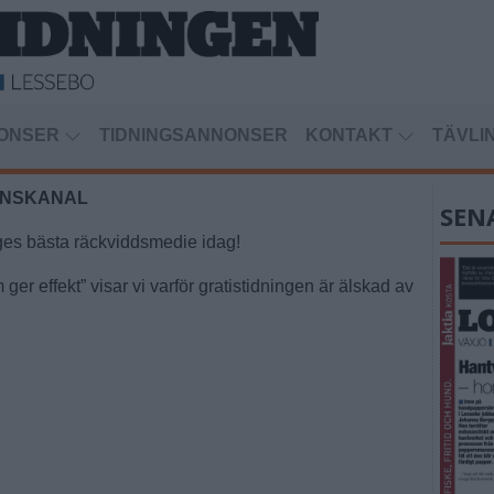
ONSER
TIDNINGSANNONSER
KONTAKT
TÄVLI
ONSKANAL
SEN
iges bästa räckviddsmedie idag!
 effekt” visar vi varför gratistidningen är älskad av