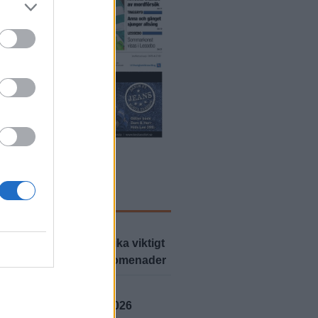
-tidningar
ASTE NYTT
O
2026-8-1 KL. 07:00
kap och träning är lika viktigt
athalie ordnar hundpromenader
YD
2026-7-4 KL. 16:24
t lösning vecka 25, 2026