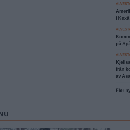
ALVEST
Amerik
i Kexå
ALVEST
Kommun
på Sp
ALVEST
Kjells
från k
av As
Fler n
 NU