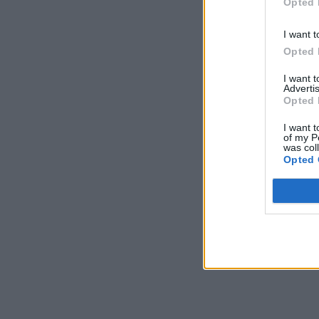
Opted 
I want t
Opted 
I want 
Advertis
Opted 
I want t
of my P
was col
Opted 