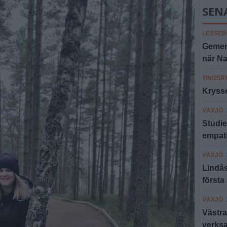
SEN
LESSEB
Gemens
när N
TINGSR
Krysse
VÄXJÖ
Studie
empat
VÄXJÖ
Lindås
första
VÄXJÖ
Västra
verksa