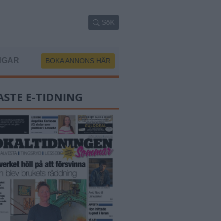
SöK
NGAR
BOKA ANNONS HÄR
ASTE E-TIDNING