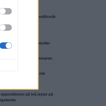
Företagare 2026
A
2026-6-21 KL. 10:00
rn till sjukhus efter mordförsök
ryd
A
2026-6-20 KL. 10:00
ttre sent än aldrig” –
en inför registerkontroller
A
2026-6-15 KL. 13:10
injen tillbaka hela sommaren
A
2026-6-14 KL. 13:10
rken fylldes av sång när
aldagen firades
A
2026-6-13 KL. 13:04
 oppositionen på två isytor på
ngslanda