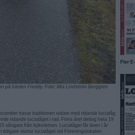
Fler E
röm på hästen Freddy. Foto: Mia Lindström Berggren
mber travar traditionen vidare med ridande luciatåg
femte ridande luciatåget i rad. Förra året deltog hela 19
5 sångare från kykorkören. Luciatåget får även i år
 tidigare startar luciatåget vid Föreningslokalen