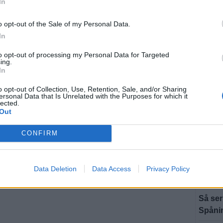
In
Unga 
ALVEST
o opt-out of the Sale of my Personal Data.
Två ba
In
i Leka
to opt-out of processing my Personal Data for Targeted
ing.
ALVEST
In
M: ”Bä
o opt-out of Collection, Use, Retention, Sale, and/or Sharing
kommun
ersonal Data that Is Unrelated with the Purposes for which it
lected.
ALVEST
Out
Åsnenl
CONFIRM
ALVEST
Hagapa
nation
Data Deletion
Data Access
Privacy Policy
ALVEST
Så ser
Spåni