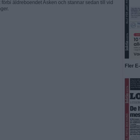
 förbi äldreboendet Asken och stannar sedan till vid
nger.
Fler E