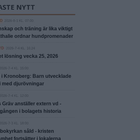
ASTE NYTT
O
2026-8-1 KL. 07:00
kap och träning är lika viktigt
athalie ordnar hundpromenader
YD
2026-7-4 KL. 16:24
t lösning vecka 25, 2026
2026-7-4 KL. 15:00
 i Kronoberg: Barn utvecklade
i med djurövningar
2026-7-4 KL. 12:00
 Gräv anställer extern vd -
 gången i bolagets historia
2026-7-3 KL. 18:00
bokyrkan såld - kristen
mhet fortsätter i lokalerna