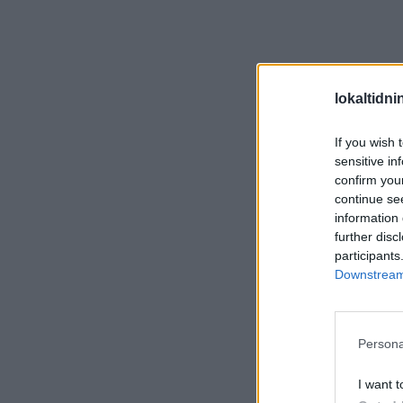
lokaltidn
If you wish 
sensitive in
confirm you
continue se
information 
further disc
participants
Downstream 
Persona
I want t