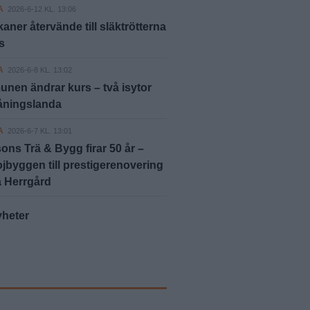
A
2026-6-12 KL. 13:06
aner återvände till släktrötterna
s
A
2026-6-8 KL. 13:02
en ändrar kurs – två isytor
åningslanda
A
2026-6-7 KL. 13:01
sons Trä & Bygg firar 50 år –
ojbyggen till prestigerenovering
a Herrgård
yheter