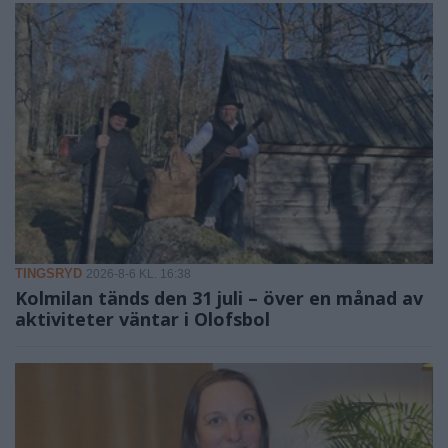
TINGSRYD
2026-8-6 KL. 16:38
Kolmilan tänds den 31 juli – över en månad av
aktiviteter väntar i Olofsbol