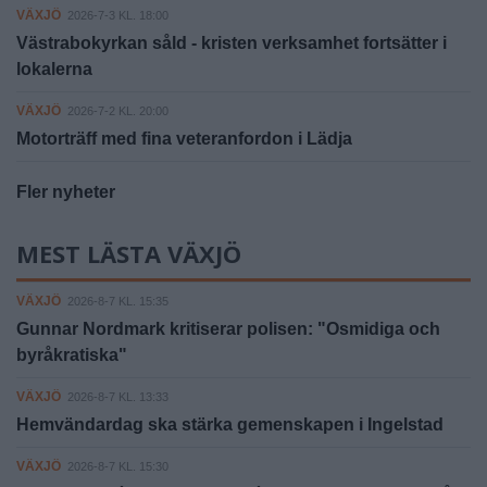
VÄXJÖ
2026-7-3 KL. 18:00
Västrabokyrkan såld - kristen verksamhet fortsätter i
lokalerna
VÄXJÖ
2026-7-2 KL. 20:00
Motorträff med fina veteranfordon i Lädja
Fler nyheter
MEST LÄSTA VÄXJÖ
VÄXJÖ
2026-8-7 KL. 15:35
Gunnar Nordmark kritiserar polisen: "Osmidiga och
byråkratiska"
VÄXJÖ
2026-8-7 KL. 13:33
Hemvändardag ska stärka gemenskapen i Ingelstad
VÄXJÖ
2026-8-7 KL. 15:30