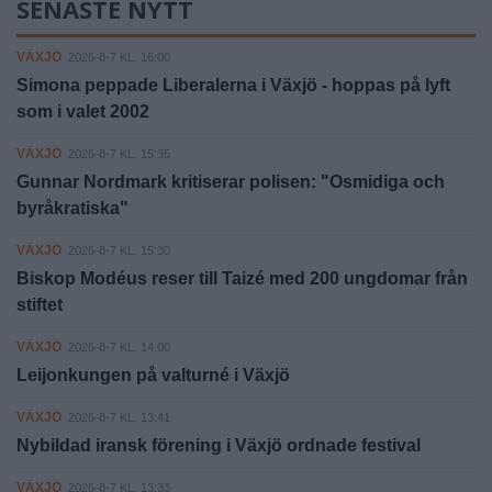
SENASTE NYTT
VÄXJÖ
2026-8-7 KL. 16:00
Simona peppade Liberalerna i Växjö - hoppas på lyft
som i valet 2002
VÄXJÖ
2026-8-7 KL. 15:35
Gunnar Nordmark kritiserar polisen: "Osmidiga och
byråkratiska"
VÄXJÖ
2026-8-7 KL. 15:30
Biskop Modéus reser till Taizé med 200 ungdomar från
stiftet
VÄXJÖ
2026-8-7 KL. 14:00
Leijonkungen på valturné i Växjö
VÄXJÖ
2026-8-7 KL. 13:41
Nybildad iransk förening i Växjö ordnade festival
VÄXJÖ
2026-8-7 KL. 13:33