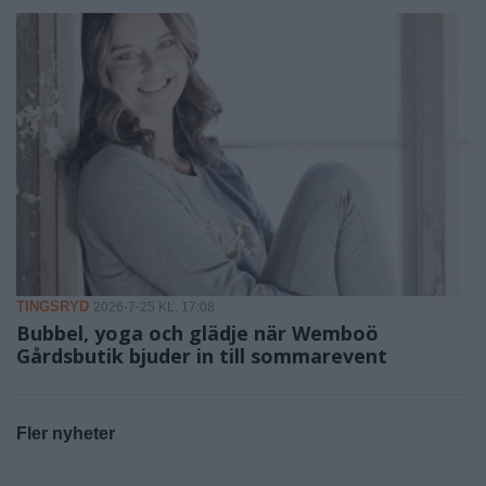
TINGSRYD
2026-7-25 KL. 17:08
Bubbel, yoga och glädje när Wemboö
Gårdsbutik bjuder in till sommarevent
Fler nyheter