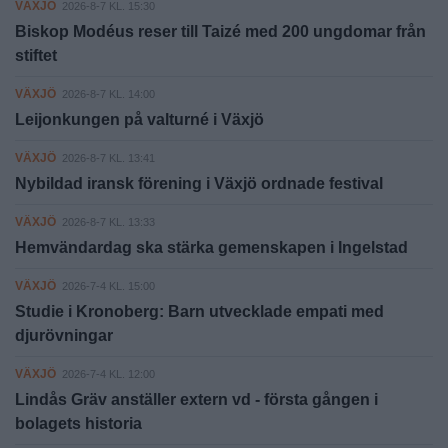
VÄXJÖ
2026-8-7 KL. 15:30
Biskop Modéus reser till Taizé med 200 ungdomar från
stiftet
VÄXJÖ
2026-8-7 KL. 14:00
Leijonkungen på valturné i Växjö
VÄXJÖ
2026-8-7 KL. 13:41
Nybildad iransk förening i Växjö ordnade festival
VÄXJÖ
2026-8-7 KL. 13:33
Hemvändardag ska stärka gemenskapen i Ingelstad
VÄXJÖ
2026-7-4 KL. 15:00
Studie i Kronoberg: Barn utvecklade empati med
djurövningar
VÄXJÖ
2026-7-4 KL. 12:00
Lindås Gräv anställer extern vd - första gången i
bolagets historia