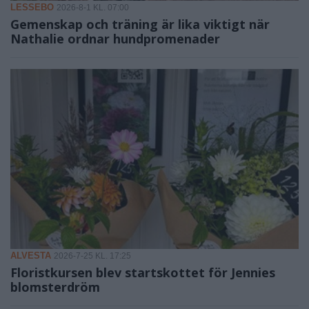
LESSEBO
2026-8-1 KL. 07:00
Gemenskap och träning är lika viktigt när
Nathalie ordnar hundpromenader
ALVESTA
2026-7-25 KL. 17:25
Floristkursen blev startskottet för Jennies
blomsterdröm