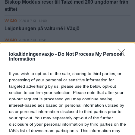
Biskop Modéus reser till Taizé med 200 ungdomar från
stiftet
VÄXJÖ
2026-8-7 KL. 14:00
Leijonkungen på valturné i Växjö
VÄXJÖ
2026-8-7 KL. 13:41
Nybildad iransk förening i Växjö ordnade festival
lokaltidningenvaxjo -
Do Not Process My Personal
Information
VÄXJÖ
2026-8-7 KL. 16:00
Simona peppade Liberalerna i Växjö - hoppas på lyft
If you wish to opt-out of the sale, sharing to third parties, or
som i valet 2002
processing of your personal or sensitive information for
targeted advertising by us, please use the below opt-out
Fler nyheter
section to confirm your selection. Please note that after your
opt-out request is processed you may continue seeing
interest-based ads based on personal information utilized by
PÅ STARTSIDAN JUST NU
us or personal information disclosed to third parties prior to
your opt-out. You may separately opt-out of the further
disclosure of your personal information by third parties on the
IAB’s list of downstream participants. This information may