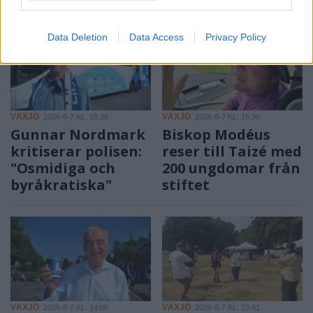
Data Deletion
Data Access
Privacy Policy
VÄXJÖ
VÄXJÖ
2026-8-7 KL. 15:35
2026-8-7 KL. 15:30
Gunnar Nordmark
Biskop Modéus
kritiserar polisen:
reser till Taizé med
"Osmidiga och
200 ungdomar från
byråkratiska"
stiftet
VÄXJÖ
VÄXJÖ
2026-8-7 KL. 14:00
2026-8-7 KL. 13:41