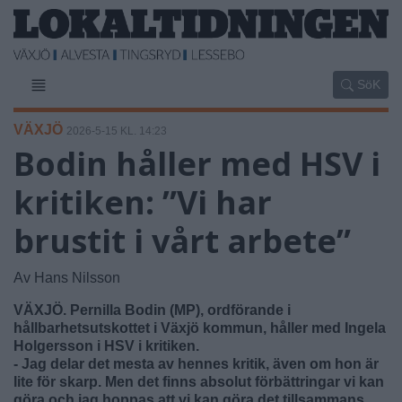
SöK
VÄXJÖ
2026-5-15 KL. 14:23
Bodin håller med HSV i
kritiken: ”Vi har
brustit i vårt arbete”
Av Hans Nilsson
VÄXJÖ. Pernilla Bodin (MP), ordförande i
hållbarhetsutskottet i Växjö kommun, håller med Ingela
Holgersson i HSV i kritiken.
- Jag delar det mesta av hennes kritik, även om hon är
lite för skarp. Men det finns absolut förbättringar vi kan
göra och jag hoppas att vi kan göra det tillsammans,