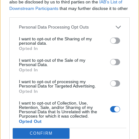
also be disclosed by us to third parties on the
IAB’s List of
Downstream Participants
that may further disclose it to other
third parties.
Personal Data Processing Opt Outs
I want to opt-out of the Sharing of my
personal data.
Opted In
I want to opt-out of the Sale of my
Personal Data.
Opted In
I want to opt-out of processing my
VÄXJÖ
2026-8-7 KL. 16:00
Personal Data for Targeted Advertising.
Simona peppade
Opted In
Liberalerna i Växjö -
I want to opt-out of Collection, Use,
Retention, Sale, and/or Sharing of my
Personal Data that Is Unrelated with the
hoppas på lyft som i
Purposes for which it was collected.
Opted Out
valet 2002
CONFIRM