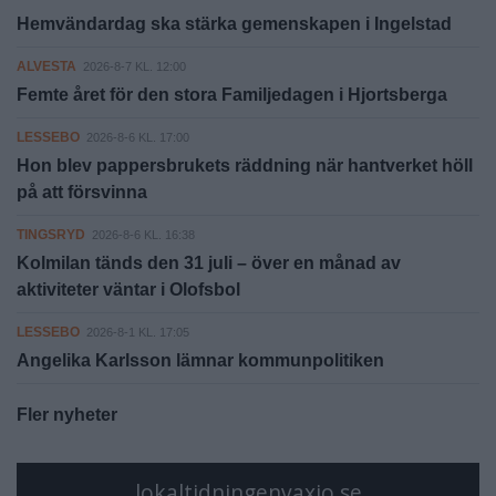
Hemvändardag ska stärka gemenskapen i Ingelstad
ALVESTA
2026-8-7 KL. 12:00
Femte året för den stora Familjedagen i Hjortsberga
LESSEBO
2026-8-6 KL. 17:00
Hon blev pappersbrukets räddning när hantverket höll
på att försvinna
TINGSRYD
2026-8-6 KL. 16:38
Kolmilan tänds den 31 juli – över en månad av
aktiviteter väntar i Olofsbol
LESSEBO
2026-8-1 KL. 17:05
Angelika Karlsson lämnar kommunpolitiken
Fler nyheter
lokaltidningenvaxjo.se