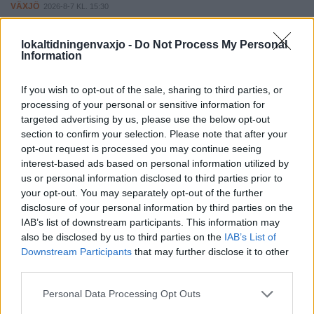
VÄXJÖ
2026-8-7 KL. 15:30
Biskop Modéus reser till Taizé med 200 ungdomar från
stiftet
lokaltidningenvaxjo -
Do Not Process My Personal
Information
VÄXJÖ
2026-8-7 KL. 14:00
Leijonkungen på valturné i Växjö
If you wish to opt-out of the sale, sharing to third parties, or
processing of your personal or sensitive information for
VÄXJÖ
2026-8-7 KL. 13:41
targeted advertising by us, please use the below opt-out
Nybildad iransk förening i Växjö ordnade festival
section to confirm your selection. Please note that after your
opt-out request is processed you may continue seeing
VÄXJÖ
2026-8-7 KL. 13:33
interest-based ads based on personal information utilized by
Hemvändardag ska stärka gemenskapen i Ingelstad
us or personal information disclosed to third parties prior to
your opt-out. You may separately opt-out of the further
VÄXJÖ
2026-7-4 KL. 15:00
disclosure of your personal information by third parties on the
Studie i Kronoberg: Barn utvecklade empati med
IAB’s list of downstream participants. This information may
also be disclosed by us to third parties on the
IAB’s List of
djurövningar
Downstream Participants
that may further disclose it to other
VÄXJÖ
2026-7-4 KL. 12:00
third parties.
Lindås Gräv anställer extern vd - första gången i
Personal Data Processing Opt Outs
bolagets historia