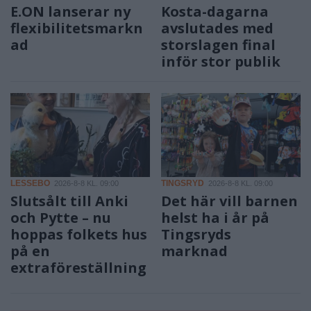
E.ON lanserar ny
Kosta-dagarna
flexibilitetsmarkn
avslutades med
ad
storslagen final
inför stor publik
LESSEBO
TINGSRYD
2026-8-8 KL. 09:00
2026-8-8 KL. 09:00
Slutsålt till Anki
Det här vill barnen
och Pytte – nu
helst ha i år på
hoppas folkets hus
Tingsryds
på en
marknad
extraföreställning