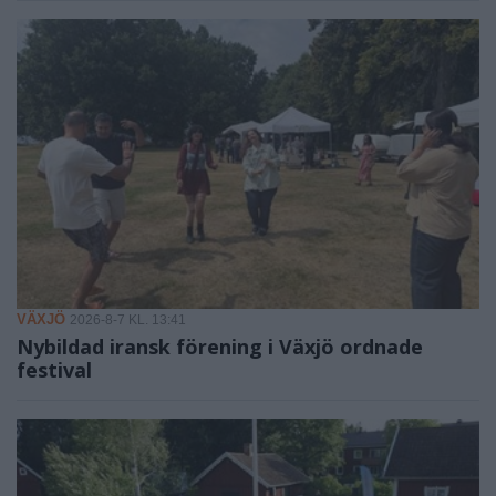
VÄXJÖ
2026-8-7 KL. 13:41
Nybildad iransk förening i Växjö ordnade
festival