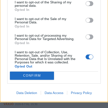
I want to opt-out of the Sharing of my
VÄXJÖ
2026-7-3 KL. 18:00
personal data.
Opted In
Västrabokyrkan såld - kristen verksamhet fortsätter i
lokalerna
I want to opt-out of the Sale of my
Personal Data.
VÄXJÖ
2026-7-2 KL. 20:00
Opted In
Motorträff med fina veteranfordon i Lädja
I want to opt-out of processing my
Personal Data for Targeted Advertising.
Opted In
Fler nyheter
I want to opt-out of Collection, Use,
MEST LÄSTA VÄXJÖ
Retention, Sale, and/or Sharing of my
Personal Data that Is Unrelated with the
Purposes for which it was collected.
Opted Out
VÄXJÖ
2026-8-7 KL. 14:00
Leijonkungen på valturné i Växjö
CONFIRM
VÄXJÖ
2026-8-7 KL. 15:35
Gunnar Nordmark kritiserar polisen: "Osmidiga och
Data Deletion
Data Access
Privacy Policy
byråkratiska"
VÄXJÖ
2026-8-7 KL. 15:30