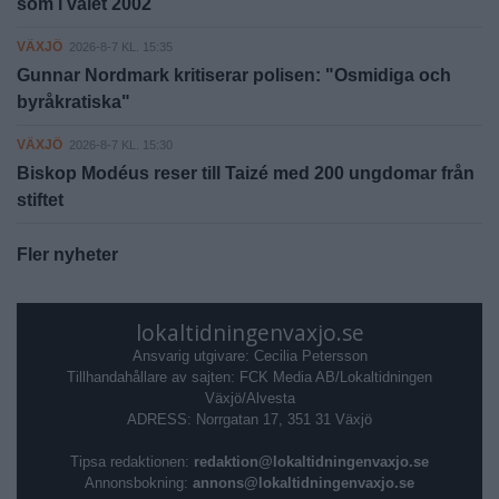
som i valet 2002
VÄXJÖ
2026-8-7 KL. 15:35
Gunnar Nordmark kritiserar polisen: "Osmidiga och
byråkratiska"
VÄXJÖ
2026-8-7 KL. 15:30
Biskop Modéus reser till Taizé med 200 ungdomar från
stiftet
Fler nyheter
lokaltidningenvaxjo.se
Ansvarig utgivare: Cecilia Petersson
Tillhandahållare av sajten: FCK Media AB/Lokaltidningen
Växjö/Alvesta
ADRESS: Norrgatan 17, 351 31 Växjö
Tipsa redaktionen:
redaktion@lokaltidningenvaxjo.se
Annonsbokning:
annons@lokaltidningenvaxjo.se