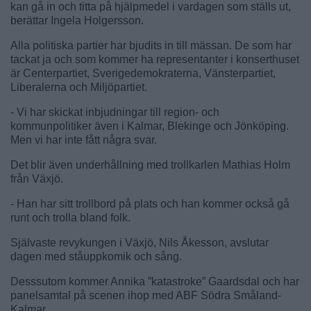
kan gå in och titta på hjälpmedel i vardagen som ställs ut,
berättar Ingela Holgersson.
Alla politiska partier har bjudits in till mässan. De som har
tackat ja och som kommer ha representanter i konserthuset
är Centerpartiet, Sverigedemokraterna, Vänsterpartiet,
Liberalerna och Miljöpartiet.
- Vi har skickat inbjudningar till region- och
kommunpolitiker även i Kalmar, Blekinge och Jönköping.
Men vi har inte fått några svar.
Det blir även underhållning med trollkarlen Mathias Holm
från Växjö.
- Han har sitt trollbord på plats och han kommer också gå
runt och trolla bland folk.
Självaste revykungen i Växjö, Nils Åkesson, avslutar
dagen med ståuppkomik och sång.
Desssutom kommer Annika ”katastroke” Gaardsdal och har
panelsamtal på scenen ihop med ABF Södra Småland-
Kalmar.