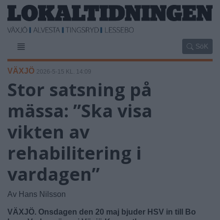
SöK
VÄXJÖ
2026-5-15 KL. 14:09
Stor satsning på
mässa: ”Ska visa
vikten av
rehabilitering i
vardagen”
Av Hans Nilsson
VÄXJÖ. Onsdagen den 20 maj bjuder HSV in till Bo