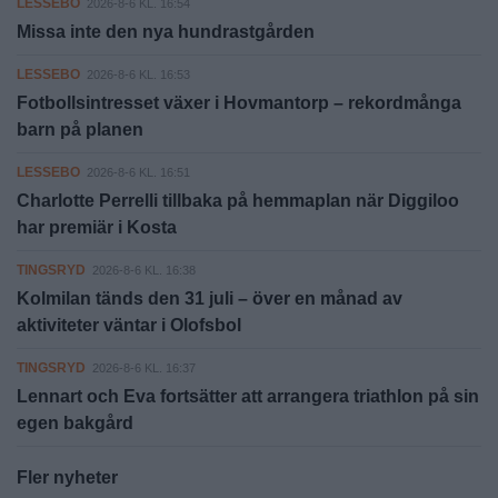
LESSEBO
2026-8-6 KL. 16:54
Missa inte den nya hundrastgården
LESSEBO
2026-8-6 KL. 16:53
Fotbollsintresset växer i Hovmantorp – rekordmånga
barn på planen
LESSEBO
2026-8-6 KL. 16:51
Charlotte Perrelli tillbaka på hemmaplan när Diggiloo
har premiär i Kosta
TINGSRYD
2026-8-6 KL. 16:38
Kolmilan tänds den 31 juli – över en månad av
aktiviteter väntar i Olofsbol
TINGSRYD
2026-8-6 KL. 16:37
Lennart och Eva fortsätter att arrangera triathlon på sin
egen bakgård
Fler nyheter