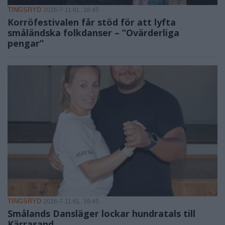
TINGSRYD
2026-7-11 KL. 16:45
Korröfestivalen får stöd för att lyfta
småländska folkdanser – ”Ovärderliga
pengar”
TINGSRYD
2026-7-11 KL. 16:45
Smålands Dansläger lockar hundratals till
Kärrasand