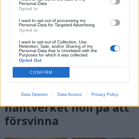
Personal Data.
Opted In
I want to opt-out of processing my
Personal Data for Targeted Advertising.
Opted In
I want to opt-out of Collection, Use,
Retention, Sale, and/or Sharing of my
Personal Data that Is Unrelated with the
Purposes for which it was collected.
LESSEBO
2026-8-6 KL. 17:00
Opted Out
Hon blev
CONFIRM
pappersbrukets
räddning när
Data Deletion
Data Access
Privacy Policy
hantverket höll på att
försvinna