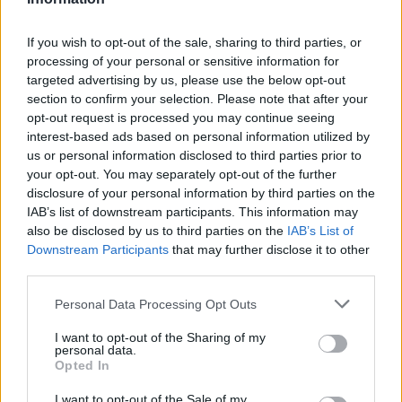
algblomning ska minskas
If you wish to opt-out of the sale, sharing to third parties, or
VÄXJÖ
2026-6-24 KL. 18:30
processing of your personal or sensitive information for
Linnéparken ska koka i dans på Scensommar Beats
targeted advertising by us, please use the below opt-out
section to confirm your selection. Please note that after your
VÄXJÖ
2026-6-24 KL. 18:00
opt-out request is processed you may continue seeing
Centern om försäljningen av gamla kommunhuset: "En
interest-based ads based on personal information utilized by
pinsam affär"
us or personal information disclosed to third parties prior to
your opt-out. You may separately opt-out of the further
Fler nyheter
disclosure of your personal information by third parties on the
IAB’s list of downstream participants. This information may
also be disclosed by us to third parties on the
IAB’s List of
Downstream Participants
that may further disclose it to other
PÅ STARTSIDAN JUST NU
third parties.
Personal Data Processing Opt Outs
I want to opt-out of the Sharing of my
personal data.
Opted In
I want to opt-out of the Sale of my