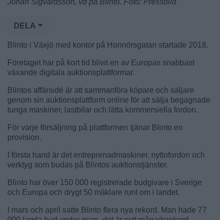
Johan Sigvardsson, vd på Blinto. Foto: Pressbild
DELA
Blinto i Växjö med kontor på Honnörsgatan startade 2018.
Företaget har på kort tid blivit en av Europas snabbast
växande digitala auktionsplattformar.
Blintos affärsidé är att sammanföra köpare och säljare
genom sin auktionsplattform online för att sälja begagnade
tunga maskiner, lastbilar och lätta kommersiella fordon.
För varje försäljning på plattformen tjänar Blinto en
provision.
I första hand är det entreprenadmaskiner, nyttofordon och
verktyg som budas på Blintos auktionstjänster.
Blinto har över 150 000 registrerade budgivare i Sverige
och Europa och drygt 50 mäklare runt om i landet.
I mars och april satte Blinto flera nya rekord. Man hade 77
000 lagda bud under mars, det är nytt månadsrekord.