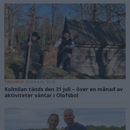
TINGSRYD
2026-8-6 KL. 16:38
Kolmilan tänds den 31 juli – över en månad av
aktiviteter väntar i Olofsbol