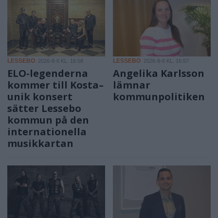
LESSEBO
LESSEBO
2026-8-6 KL. 16:58
2026-8-6 KL. 16:57
ELO-legenderna
Angelika Karlsson
kommer till Kosta–
lämnar
unik konsert
kommunpolitiken
sätter Lessebo
kommun på den
internationella
musikkartan