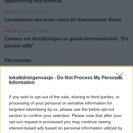
algblomning ska minskas
VÄXJÖ
2026-6-24 KL. 18:30
Linnéparken ska koka i dans på Scensommar Beats
VÄXJÖ
2026-6-24 KL. 18:00
Centern om försäljningen av gamla kommunhuset: "En
pinsam affär"
Fler nyheter
lokaltidningenvaxjo -
Do Not Process My Personal
Information
PÅ STARTSIDAN JUST NU
If you wish to opt-out of the sale, sharing to third parties, or
processing of your personal or sensitive information for
targeted advertising by us, please use the below opt-out
section to confirm your selection. Please note that after your
opt-out request is processed you may continue seeing
interest-based ads based on personal information utilized by