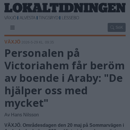
SöK
VÄXJÖ
2026-5-29 KL. 09:35
Personalen på
Victoriahem får beröm
av boende i Araby: "De
hjälper oss med
mycket"
Av Hans Nilsson
VÄXJÖ. Områdesdagen den 20 maj på Sommarvägen i