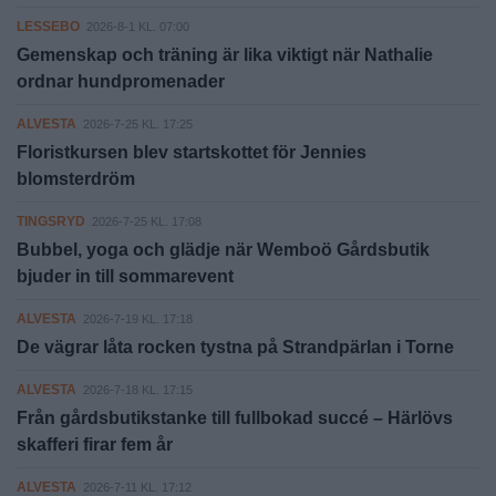
LESSEBO
2026-8-1 KL. 07:00
Gemenskap och träning är lika viktigt när Nathalie
ordnar hundpromenader
ALVESTA
2026-7-25 KL. 17:25
Floristkursen blev startskottet för Jennies
blomsterdröm
TINGSRYD
2026-7-25 KL. 17:08
Bubbel, yoga och glädje när Wemboö Gårdsbutik
bjuder in till sommarevent
ALVESTA
2026-7-19 KL. 17:18
De vägrar låta rocken tystna på Strandpärlan i Torne
ALVESTA
2026-7-18 KL. 17:15
Från gårdsbutikstanke till fullbokad succé – Härlövs
skafferi firar fem år
ALVESTA
2026-7-11 KL. 17:12