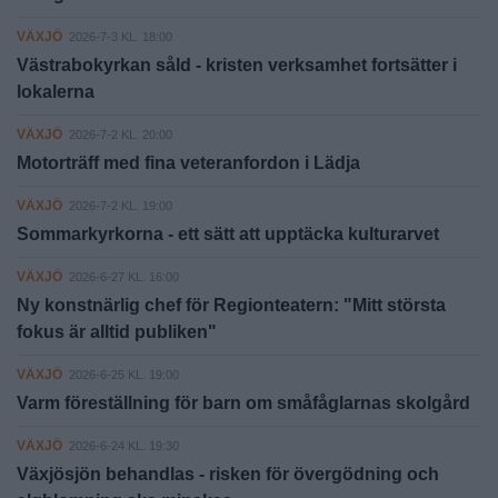
VÄXJÖ
2026-7-3 KL. 18:00
Västrabokyrkan såld - kristen verksamhet fortsätter i
lokalerna
VÄXJÖ
2026-7-2 KL. 20:00
Motorträff med fina veteranfordon i Lädja
VÄXJÖ
2026-7-2 KL. 19:00
Sommarkyrkorna - ett sätt att upptäcka kulturarvet
VÄXJÖ
2026-6-27 KL. 16:00
Ny konstnärlig chef för Regionteatern: "Mitt största
fokus är alltid publiken"
VÄXJÖ
2026-6-25 KL. 19:00
Varm föreställning för barn om småfåglarnas skolgård
VÄXJÖ
2026-6-24 KL. 19:30
Växjösjön behandlas - risken för övergödning och