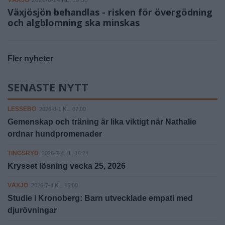
2026-6-24 KL. 19:30
Växjösjön behandlas - risken för övergödning
och algblomning ska minskas
Fler nyheter
SENASTE NYTT
LESSEBO
2026-8-1 KL. 07:00
Gemenskap och träning är lika viktigt när Nathalie
ordnar hundpromenader
TINGSRYD
2026-7-4 KL. 16:24
Krysset lösning vecka 25, 2026
VÄXJÖ
2026-7-4 KL. 15:00
Studie i Kronoberg: Barn utvecklade empati med
djurövningar