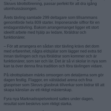
Skruvs Idrottsförening, passar perfekt för att dra igång
utomhussäsongen.
Årets tävling samlade 299 deltagare som tillsammans
genomförde hela 809 starter. Imponerande siffror för en
endagarstävling. Bakom arrangemanget ligger ett stort
ideellt arbete med hjälp av ledare, föräldrar och
funktionärer.
– För att arrangera en sådan stor tävling krävs det dom
med erfarenhet, några eldsjälar som lägger ned extra tid
innan tävlingen och nya föräldrar som kommer och är
funktionärer, som ser och lär. Det är så vi skolar in nya som
kan ta över denna fina tradition och föra tävlingen vidare.
På idrottsplatsen märks omsorgen om detaljerna som gör
dagen festlig. Flaggor, en välstädad arena och fina
glaspriser som Skruvs glasbruk tillverkar som bidrar till att
skapa känslan av ett riktigt mästerskap.
Fyra nya Marknadsspelsrekord sattes under dagen,
resultat som beskrivs som riktigt starka.