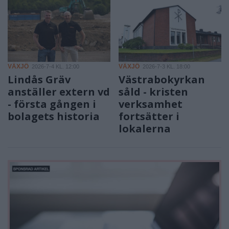
VÄXJÖ
VÄXJÖ
2026-7-4 KL. 12:00
2026-7-3 KL. 18:00
Lindås Gräv
Västrabokyrkan
anställer extern vd
såld - kristen
- första gången i
verksamhet
bolagets historia
fortsätter i
lokalerna