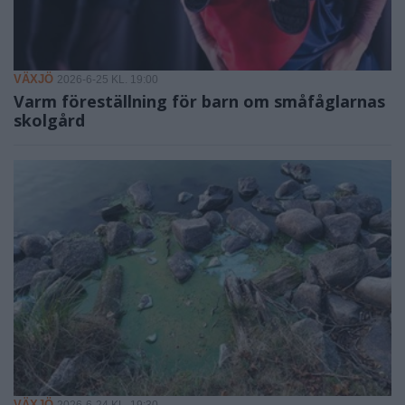
VÄXJÖ
2026-6-25 KL. 19:00
Varm föreställning för barn om småfåglarnas
skolgård
VÄXJÖ