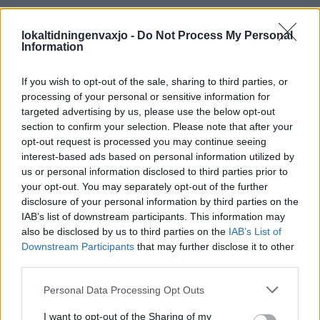
Hovmantorpsbo förvärvar ikoniskt designmärke
lokaltidningenvaxjo -
Do Not Process My Personal
LESSEBO
2026-6-18 KL. 13:30
Information
Han satsar på drömmen – vill ge varje kund tid och
kvalitet
If you wish to opt-out of the sale, sharing to third parties, or
processing of your personal or sensitive information for
Fler nyheter
targeted advertising by us, please use the below opt-out
section to confirm your selection. Please note that after your
opt-out request is processed you may continue seeing
interest-based ads based on personal information utilized by
PÅ STARTSIDAN JUST NU
us or personal information disclosed to third parties prior to
your opt-out. You may separately opt-out of the further
disclosure of your personal information by third parties on the
IAB’s list of downstream participants. This information may
also be disclosed by us to third parties on the
IAB’s List of
Downstream Participants
that may further disclose it to other
third parties.
Personal Data Processing Opt Outs
I want to opt-out of the Sharing of my