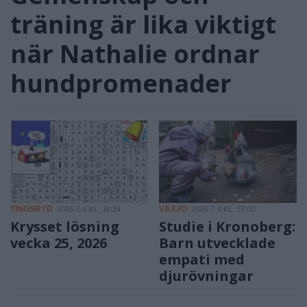
träning är lika viktigt
när Nathalie ordnar
hundpromenader
TINGSRYD
VÄXJÖ
2026-7-4 KL. 16:24
2026-7-4 KL. 15:00
Krysset lösning
Studie i Kronoberg:
vecka 25, 2026
Barn utvecklade
empati med
djurövningar