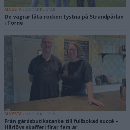
ALVESTA
2026-7-19 KL. 17:18
De vägrar låta rocken tystna på Strandpärlan
i Torne
ALVESTA
2026-7-18 KL. 17:15
Från gårdsbutikstanke till fullbokad succé –
Härlövs skafferi firar fem år