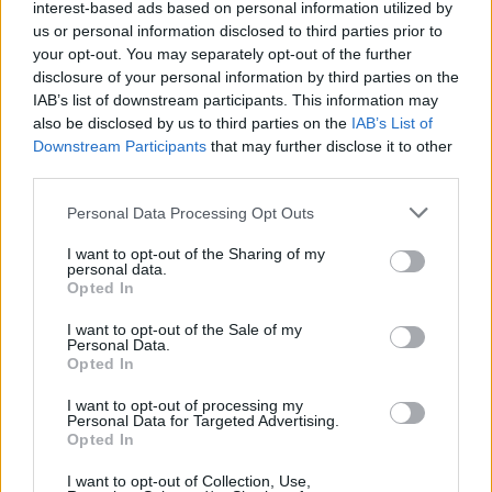
interest-based ads based on personal information utilized by
us or personal information disclosed to third parties prior to
your opt-out. You may separately opt-out of the further
disclosure of your personal information by third parties on the
IAB’s list of downstream participants. This information may
also be disclosed by us to third parties on the
IAB’s List of
Downstream Participants
that may further disclose it to other
third parties.
TINGSRYD
LESSEBO
2026-8-6 KL. 16:38
2026-8-1 KL. 17:05
Kolmilan tänds
Angelika Karlsson
Personal Data Processing Opt Outs
den 31 juli – över
lämnar
I want to opt-out of the Sharing of my
en månad av
kommunpolitiken
personal data.
aktiviteter väntar
Opted In
i Olofsbol
I want to opt-out of the Sale of my
Personal Data.
Opted In
I want to opt-out of processing my
Personal Data for Targeted Advertising.
Opted In
I want to opt-out of Collection, Use,