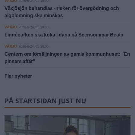
VÄXJÖ
2026-6-24 KL. 19:30
Växjösjön behandlas - risken för övergödning och
algblomning ska minskas
VÄXJÖ
2026-6-24 KL. 18:30
Linnéparken ska koka i dans på Scensommar Beats
VÄXJÖ
2026-6-24 KL. 18:00
Centern om försäljningen av gamla kommunhuset: "En
pinsam affär"
Fler nyheter
PÅ STARTSIDAN JUST NU