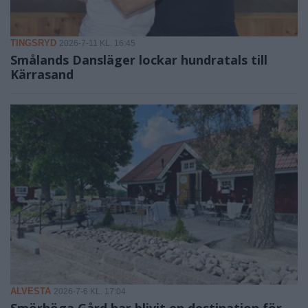
TINGSRYD
2026-7-11 KL. 16:45
Smålands Dansläger lockar hundratals till
Kärrasand
ALVESTA
2026-7-6 KL. 17:04
Smörhöga Gård har blivit en destination för