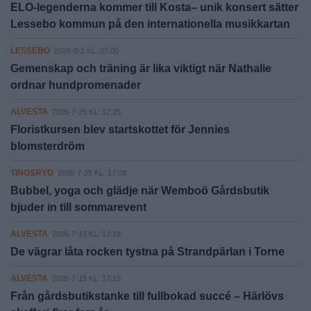
ELO-legenderna kommer till Kosta– unik konsert sätter
Lessebo kommun på den internationella musikkartan
LESSEBO
2026-8-1 KL. 07:00
Gemenskap och träning är lika viktigt när Nathalie
ordnar hundpromenader
ALVESTA
2026-7-25 KL. 17:25
Floristkursen blev startskottet för Jennies
blomsterdröm
TINGSRYD
2026-7-25 KL. 17:08
Bubbel, yoga och glädje när Wemboö Gårdsbutik
bjuder in till sommarevent
ALVESTA
2026-7-19 KL. 17:18
De vägrar låta rocken tystna på Strandpärlan i Torne
ALVESTA
2026-7-18 KL. 17:15
Från gårdsbutikstanke till fullbokad succé – Härlövs