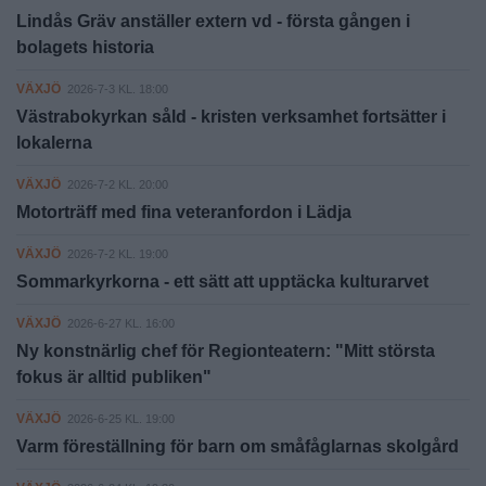
Lindås Gräv anställer extern vd - första gången i
bolagets historia
VÄXJÖ
2026-7-3 KL. 18:00
Västrabokyrkan såld - kristen verksamhet fortsätter i
lokalerna
VÄXJÖ
2026-7-2 KL. 20:00
Motorträff med fina veteranfordon i Lädja
VÄXJÖ
2026-7-2 KL. 19:00
Sommarkyrkorna - ett sätt att upptäcka kulturarvet
VÄXJÖ
2026-6-27 KL. 16:00
Ny konstnärlig chef för Regionteatern: "Mitt största
fokus är alltid publiken"
VÄXJÖ
2026-6-25 KL. 19:00
Varm föreställning för barn om småfåglarnas skolgård