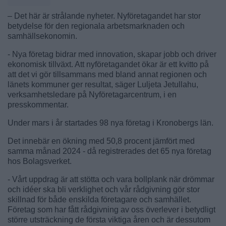
– Det här är strålande nyheter. Nyföretagandet har stor
betydelse för den regionala arbetsmarknaden och
samhällsekonomin.
- Nya företag bidrar med innovation, skapar jobb och driver
ekonomisk tillväxt. Att nyföretagandet ökar är ett kvitto på
att det vi gör tillsammans med bland annat regionen och
länets kommuner ger resultat, säger Luljeta Jetullahu,
verksamhetsledare på Nyföretagarcentrum, i en
presskommentar.
Under mars i år startades 98 nya företag i Kronobergs län.
Det innebär en ökning med 50,8 procent jämfört med
samma månad 2024 - då registrerades det 65 nya företag
hos Bolagsverket.
- Vårt uppdrag är att stötta och vara bollplank när drömmar
och idéer ska bli verklighet och vår rådgivning gör stor
skillnad för både enskilda företagare och samhället.
Företag som har fått rådgivning av oss överlever i betydligt
större utsträckning de första viktiga åren och är dessutom