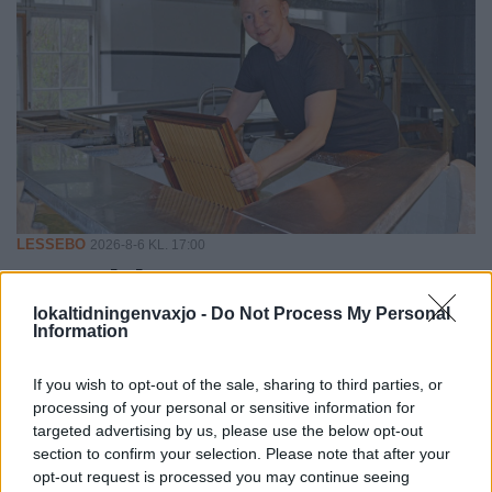
LESSEBO
2026-8-6 KL. 17:00
Hon blev
pappersbrukets
lokaltidningenvaxjo -
Do Not Process My Personal
Information
räddning när
If you wish to opt-out of the sale, sharing to third parties, or
hantverket höll på att
processing of your personal or sensitive information for
targeted advertising by us, please use the below opt-out
section to confirm your selection. Please note that after your
försvinna
opt-out request is processed you may continue seeing