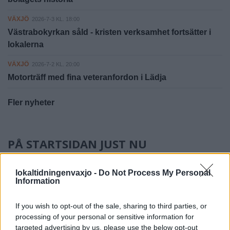
VÄXJÖ
2026-7-3 KL. 18:00
Västrabokyrkan såld - kristen verksamhet fortsätter i
lokalerna
VÄXJÖ
2026-7-2 KL. 20:00
Motorträff med fina veteranfordon i Lädja
Fler nyheter
PÅ STARTSIDAN JUST NU
lokaltidningenvaxjo -
Do Not Process My Personal
Information
If you wish to opt-out of the sale, sharing to third parties, or
processing of your personal or sensitive information for
targeted advertising by us, please use the below opt-out