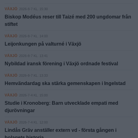
VÄXJÖ
2026-8-7 KL. 15:30
Biskop Modéus reser till Taizé med 200 ungdomar från
stiftet
VÄXJÖ
2026-8-7 KL. 14:00
Leijonkungen på valturné i Växjö
VÄXJÖ
2026-8-7 KL. 13:41
Nybildad iransk förening i Växjö ordnade festival
VÄXJÖ
2026-8-7 KL. 13:33
Hemvändardag ska stärka gemenskapen i Ingelstad
VÄXJÖ
2026-7-4 KL. 15:00
Studie i Kronoberg: Barn utvecklade empati med
djurövningar
VÄXJÖ
2026-7-4 KL. 12:00
Lindås Gräv anställer extern vd - första gången i
bolagets historia