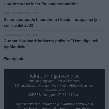
Ungdomarnas idéer för stationsområdet
VÄXJÖ
2026-8-7 KL. 16:00
Simona peppade Liberalerna i Växjö - hoppas på lyft
som i valet 2002
VÄXJÖ
2026-8-7 KL. 15:35
Gunnar Nordmark kritiserar polisen: "Osmidiga och
byråkratiska"
Fler nyheter
lokaltidningenvaxjo.se
Ansvarig utgivare: Cecilia Petersson
Tillhandahållare av sajten: FCK Media AB/Lokaltidningen
Växjö/Alvesta
ADRESS: Norrgatan 17, 351 31 Växjö
Tipsa redaktionen:
redaktion@lokaltidningenvaxjo.se
Annonsbokning:
annons@lokaltidningenvaxjo.se