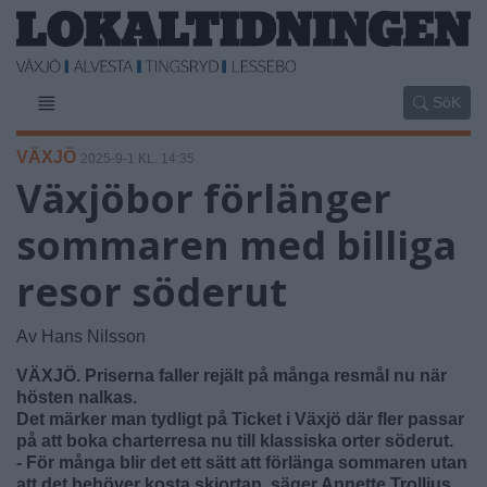
SöK
VÄXJÖ
2025-9-1 KL. 14:35
Växjöbor förlänger
sommaren med billiga
resor söderut
Av Hans Nilsson
VÄXJÖ. Priserna faller rejält på många resmål nu när
hösten nalkas.
Det märker man tydligt på Ticket i Växjö där fler passar
på att boka charterresa nu till klassiska orter söderut.
- För många blir det ett sätt att förlänga sommaren utan
att det behöver kosta skjortan, säger Annette Trollius,