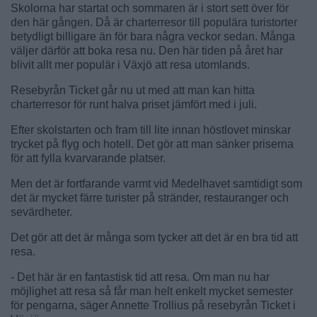
Skolorna har startat och sommaren är i stort sett över för
den här gången. Då är charterresor till populära turistorter
betydligt billigare än för bara några veckor sedan. Många
väljer därför att boka resa nu. Den här tiden på året har
blivit allt mer populär i Växjö att resa utomlands.
Resebyrån Ticket går nu ut med att man kan hitta
charterresor för runt halva priset jämfört med i juli.
Efter skolstarten och fram till lite innan höstlovet minskar
trycket på flyg och hotell. Det gör att man sänker priserna
för att fylla kvarvarande platser.
Men det är fortfarande varmt vid Medelhavet samtidigt som
det är mycket färre turister på stränder, restauranger och
sevärdheter.
Det gör att det är många som tycker att det är en bra tid att
resa.
- Det här är en fantastisk tid att resa. Om man nu har
möjlighet att resa så får man helt enkelt mycket semester
för pengarna, säger Annette Trollius på resebyrån Ticket i