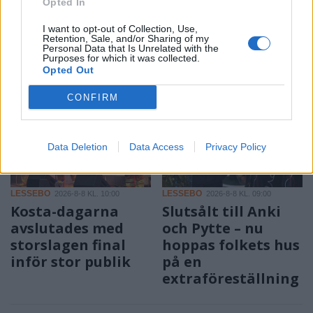
Opted In
ALVESTA
ALVESTA
2026-8-9 KL. 12:00
2026-8-8 KL. 10:00
I want to opt-out of Collection, Use,
Metningstävling i
E.ON lanserar ny
Retention, Sale, and/or Sharing of my
Personal Data that Is Unrelated with the
Hössjö Slätthög
flexibilitetsmarkn
Purposes for which it was collected.
ad
Opted Out
CONFIRM
Data Deletion
Data Access
Privacy Policy
LESSEBO
LESSEBO
2026-8-8 KL. 10:00
2026-8-8 KL. 09:00
Kosta-dagarna
Slutsålt till Anki
avslutades med
och Pytte – nu
storslagen final
hoppas folkets hus
inför stor publik
på en
extraföreställning