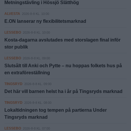
Metningstävling i Hössjö Slätthög
ALVESTA
2026-8-8 KL. 10:00
E.ON lanserar ny flexibilitetsmarknad
LESSEBO
2026-8-8 KL. 10:00
Kosta-dagarna avslutades med storslagen final inför
stor publik
LESSEBO
2026-8-8 KL. 09:00
Slutsålt till Anki och Pytte – nu hoppas folkets hus på
en extraföreställning
TINGSRYD
2026-8-8 KL. 09:00
Det här vill barnen helst ha i år på Tingsryds marknad
TINGSRYD
2026-8-8 KL. 08:00
Lokaltidningen tog tempen på partierna Under
Tingsryds marknad
LESSEBO
2026-8-8 KL. 07:00