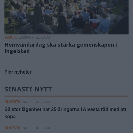
VÄXJÖ
2026-8-7 KL. 13:33
Hemvändardag ska stärka gemenskapen i
Ingelstad
Fler nyheter
SENASTE NYTT
ALVESTA
2026-8-9 KL. 17:32
Så stor lägenhet har 25-åringarna i Alvesta råd med att
köpa
ALVESTA
2026-8-9 KL. 12:00