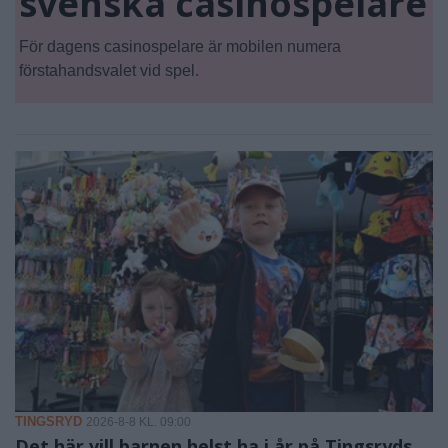
svenska casinospelare
För dagens casinospelare är mobilen numera
förstahandsvalet vid spel.
TINGSRYD
2026-8-8 KL. 09:00
Det här vill barnen helst ha i år på Tingsryds