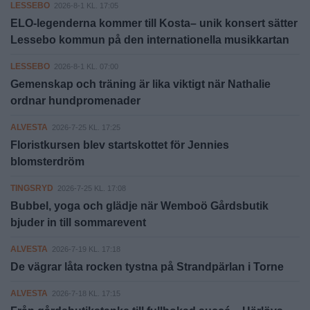
LESSEBO
2026-8-1 KL. 17:05
ELO-legenderna kommer till Kosta– unik konsert sätter
Lessebo kommun på den internationella musikkartan
LESSEBO
2026-8-1 KL. 07:00
Gemenskap och träning är lika viktigt när Nathalie
ordnar hundpromenader
ALVESTA
2026-7-25 KL. 17:25
Floristkursen blev startskottet för Jennies
blomsterdröm
TINGSRYD
2026-7-25 KL. 17:08
Bubbel, yoga och glädje när Wemboö Gårdsbutik
bjuder in till sommarevent
ALVESTA
2026-7-19 KL. 17:18
De vägrar låta rocken tystna på Strandpärlan i Torne
ALVESTA
2026-7-18 KL. 17:15