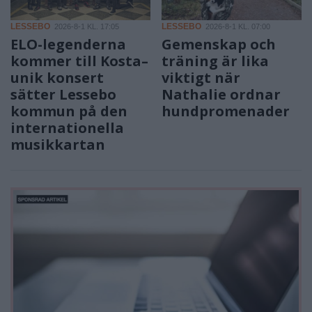
LESSEBO
LESSEBO
2026-8-1 KL. 17:05
2026-8-1 KL. 07:00
ELO-legenderna
Gemenskap och
kommer till Kosta–
träning är lika
unik konsert
viktigt när
sätter Lessebo
Nathalie ordnar
kommun på den
hundpromenader
internationella
musikkartan