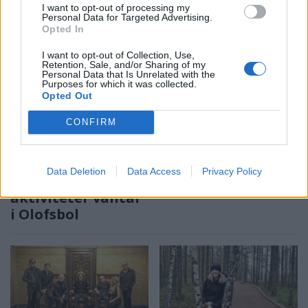
försvinna
I want to opt-out of processing my
Personal Data for Targeted Advertising.
Opted In
I want to opt-out of Collection, Use,
Retention, Sale, and/or Sharing of my
Personal Data that Is Unrelated with the
Purposes for which it was collected.
Opted Out
CONFIRM
TINGSRYD
LESSEBO
2026-8-6 KL. 16:38
2026-8-1 KL. 17:05
Kolmilan tänds
Angelika Karlsson
den 31 juli – över
lämnar
Data Deletion
Data Access
Privacy Policy
en månad av
kommunpolitiken
aktiviteter väntar
i Olofsbol