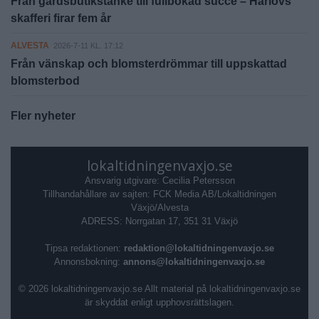
Från gårdsbutikstanke till fullbokad succé – Härlövs
skafferi firar fem år
ALVESTA
2026-7-11 KL. 17:12
Från vänskap och blomsterdrömmar till uppskattad
blomsterbod
Fler nyheter
lokaltidningenvaxjo.se
Ansvarig utgivare: Cecilia Petersson
Tillhandahållare av sajten: FCK Media AB/Lokaltidningen
Växjö/Alvesta
ADRESS: Norrgatan 17, 351 31 Växjö
Tipsa redaktionen:
redaktion@lokaltidningenvaxjo.se
Annonsbokning:
annons@lokaltidningenvaxjo.se
© 2026 lokaltidningenvaxjo.se Allt material på lokaltidningenvaxjo.se
är skyddat enligt upphovsrättslagen.