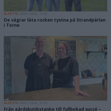
ALVESTA
2026-7-19 KL. 17:18
De vägrar låta rocken tystna på Strandpärlan
i Torne
ALVESTA
2026-7-18 KL. 17:15
Från gårdsbutikstanke till fullbokad succé –