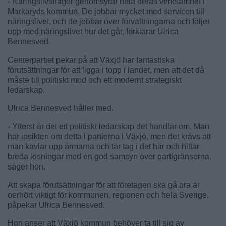
- Näringslivsfrågor genomsyrar hela deras verksamhet i
Markaryds kommun. De jobbar mycket med servicen till
näringslivet, och de jobbar över förvaltningarna och följer
upp med näringslivet hur det går, förklarar Ulrica
Bennesved.
Centerpartiet pekar på att Växjö har fantastiska
förutsättningar för att ligga i topp i landet, men att det då
måste till politiskt mod och ett modernt strategiskt
ledarskap.
Ulrica Bennesved håller med.
- Ytterst är det ett politiskt ledarskap det handlar om. Man
har insikten om detta i partierna i Växjö, men det krävs att
man kavlar upp ärmarna och tar tag i det här och hittar
breda lösningar med en god samsyn över partigränserna,
säger hon.
Att skapa förutsättningar för att företagen ska gå bra är
oerhört viktigt för kommunen, regionen och hela Sverige,
påpekar Ulrica Bennesved.
Hon anser att Växjö kommun behöver ta till sig av