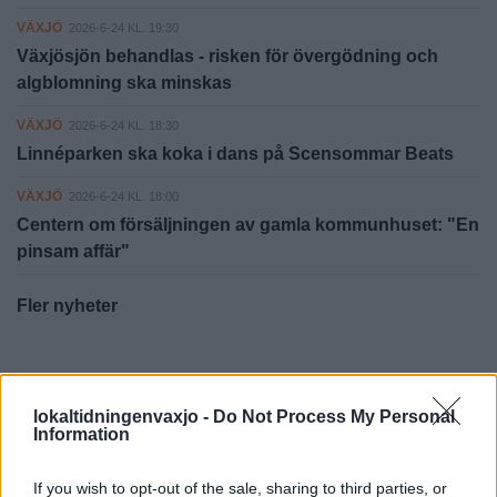
VÄXJÖ
2026-6-24 KL. 19:30
Växjösjön behandlas - risken för övergödning och
algblomning ska minskas
VÄXJÖ
2026-6-24 KL. 18:30
Linnéparken ska koka i dans på Scensommar Beats
VÄXJÖ
2026-6-24 KL. 18:00
Centern om försäljningen av gamla kommunhuset: "En
pinsam affär"
Fler nyheter
PÅ STARTSIDAN JUST NU
lokaltidningenvaxjo -
Do Not Process My Personal
Information
If you wish to opt-out of the sale, sharing to third parties, or