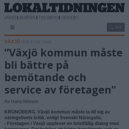
SöK
VÄXJÖ
2026-6-5 KL. 13:00
”Växjö kommun måste
bli bättre på
bemötande och
service av företagen”
Av Hans Nilsson
KRONOBERG. Växjö kommun måste ta till sig av
näringslivets kritik, enligt Svenskt Näringsliv.
- Företagen i Växjö upplever en bristfällig dialog med