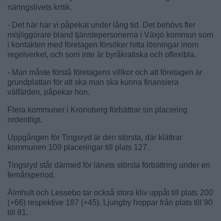
näringslivets kritik.
- Det här har vi påpekat under lång tid. Det behövs fler
möjliggörare bland tjänstepersonerna i Växjö kommun som
i kontakten med företagen försöker hitta lösningar inom
regelverket, och som inte är byråkratiska och oflexibla.
- Man måste förstå företagens villkor och att företagen är
grundplattan för att ska man ska kunna finansiera
välfärden, påpekar hon.
Flera kommuner i Kronoberg förbättrar sin placering
ordentligt.
Uppgången för Tingsryd är den största, där klättrar
kommunen 109 placeringar till plats 127.
Tingsryd står därmed för länets största förbättring under en
femårsperiod.
Älmhult och Lessebo tar också stora kliv uppåt till plats 200
(+66) respektive 187 (+45). Ljungby hoppar från plats till 90
till 81.