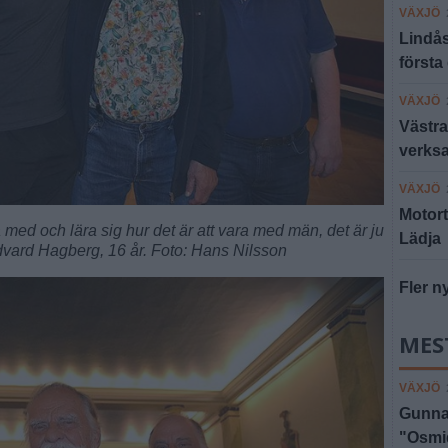
VÄXJÖ
Lindås
första
VÄXJÖ
Västra
verksa
VÄXJÖ
Motort
a med och lära sig hur det är att vara med män, det är ju
Lädja
dvard Hagberg, 16 år. Foto: Hans Nilsson
Fler n
MES
VÄXJÖ
Gunnar
"Osmid