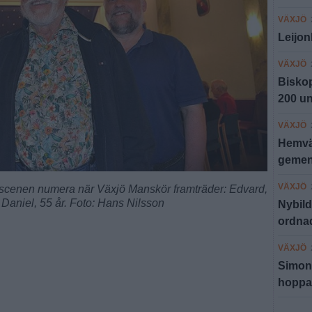
VÄXJÖ
Leijon
VÄXJÖ
Biskop
200 un
VÄXJÖ
Hemvä
gemen
VÄXJÖ
 scenen numera när Växjö Manskör framträder: Edvard,
 Daniel, 55 år. Foto: Hans Nilsson
Nybild
ordnad
VÄXJÖ
Simona
hoppas