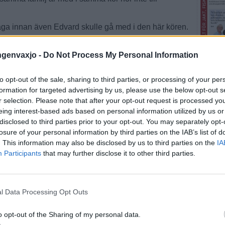
åga innan även Edvard skulle gå med i den här kören.
 uppmuntrade honom att musicera och sjunga.
ingenvaxjo -
Do Not Process My Personal Information
ihop hemma sedan Edvard var liten.
to opt-out of the sale, sharing to third parties, or processing of your per
 gitarr och trumpet, men det är trummor som är hans
formation for targeted advertising by us, please use the below opt-out s
r selection. Please note that after your opt-out request is processed y
Fler E
jade hänga med och titta på Växjö Manskör, minns
eing interest-based ads based on personal information utilized by us or
disclosed to third parties prior to your opt-out. You may separately opt-
losure of your personal information by third parties on the IAB’s list of
SENA
Jag har varit med i fyra månader nu och särskilt min
. This information may also be disclosed by us to third parties on the
IA
 starkare, säger Edvard som är förstebas i kören.
Participants
that may further disclose it to other third parties.
VÄXJÖ
. Det är väldigt trevligt att umgås med dessa herrar.
Simona
t glada för att Edvard nu också är med och sjunger.
hoppas
l Data Processing Opt Outs
 Växjö Manskör inför publik för första gången.
VÄXJÖ
o opt-out of the Sharing of my personal data.
Gunnar
n i Växjö inför tusentals personer.