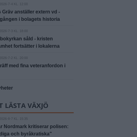
2026-7-4 KL. 12:00
 Gräv anställer extern vd -
 gången i bolagets historia
2026-7-3 KL. 18:00
bokyrkan såld - kristen
mhet fortsätter i lokalerna
2026-7-2 KL. 20:00
räff med fina veteranfordon i
yheter
T LÄSTA VÄXJÖ
2026-8-7 KL. 15:35
 Nordmark kritiserar polisen:
iga och byråkratiska"