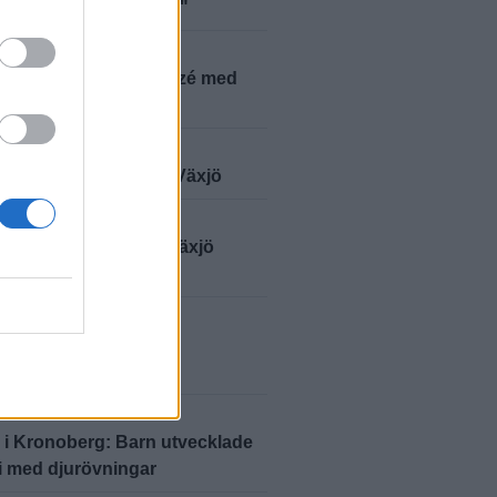
iga och byråkratiska"
2026-8-7 KL. 15:30
 Modéus reser till Taizé med
gdomar från stiftet
2026-8-7 KL. 14:00
kungen på valturné i Växjö
2026-8-7 KL. 13:41
ad iransk förening i Växjö
e festival
2026-8-7 KL. 13:33
ndardag ska stärka
skapen i Ingelstad
2026-7-4 KL. 15:00
 i Kronoberg: Barn utvecklade
i med djurövningar