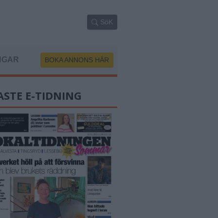
SöK
NGAR
BOKA ANNONS HÄR
ASTE E-TIDNING