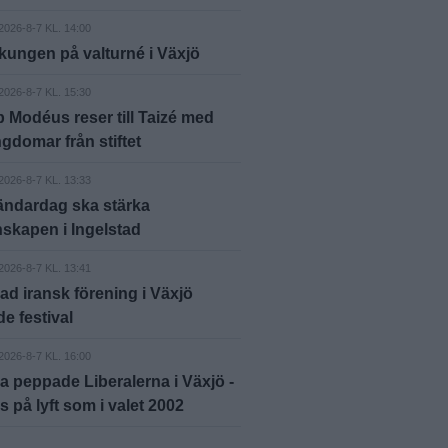
2026-8-7 KL. 14:00
kungen på valturné i Växjö
2026-8-7 KL. 15:30
 Modéus reser till Taizé med
gdomar från stiftet
2026-8-7 KL. 13:33
ndardag ska stärka
skapen i Ingelstad
2026-8-7 KL. 13:41
ad iransk förening i Växjö
e festival
2026-8-7 KL. 16:00
 peppade Liberalerna i Växjö -
 på lyft som i valet 2002