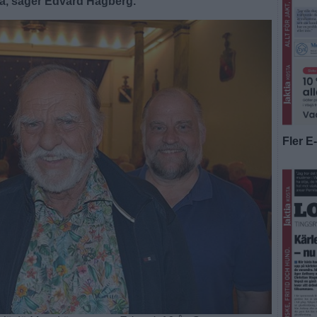
rna, säger Edvard Hagberg.
Fler E