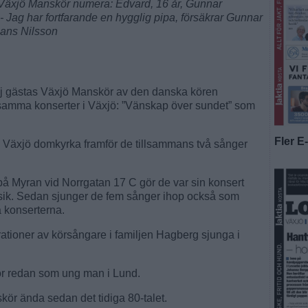
i Växjö Manskör numera: Edvard, 16 år, Gunnar
 - Jag har fortfarande en hygglig pipa, försäkrar Gunnar
Hans Nilsson
j gästas Växjö Manskör av den danska kören
amma konserter i Växjö: ”Vänskap över sundet” som
Fler E
 Växjö domkyrka framför de tillsammans två sånger
å Myran vid Norrgatan 17 C gör de var sin konsert
k. Sedan sjunger de fem sånger ihop också som
a konserterna.
tioner av körsångare i familjen Hagberg sjunga i
ör redan som ung man i Lund.
kör ända sedan det tidiga 80-talet.