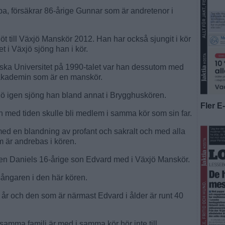
ipa, försäkrar 86-årige Gunnar som är andretenor i
 till Växjö Manskör 2012. Han har också sjungit i kör
 i Växjö sjöng han i kör.
ska Universitet på 1990-talet var han dessutom med
akademin som är en manskör.
Växjö igen sjöng han bland annat i Brygghuskören.
Fler E
an med tiden skulle bli medlem i samma kör som sin far.
med en blandning av profant och sakralt och med alla
m är andrebas i kören.
en Daniels 16-årige son Edvard med i Växjö Manskör.
ångaren i den här kören.
år och den som är närmast Edvard i ålder är runt 40
 samma familj är med i samma kör hör inte till