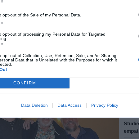
In
"Osmid
.
VÄXJÖ
o opt-out of the Sale of my Personal Data.
 vara med och att vi alla tre var med samtidigt på
Biskop
In
tter:
200 un
to opt-out of processing my Personal Data for Targeted
 glädjande att vi tre har ett gemensamt intresse.
ing.
VÄXJÖ
örsången.
In
Leijon
 tre var med, tycker Gunnar.
o opt-out of Collection, Use, Retention, Sale, and/or Sharing
ersonal Data that Is Unrelated with the Purposes for which it
VÄXJÖ
lected.
Nybild
Out
ordnad
CONFIRM
VÄXJÖ
Hemvä
gemen
Data Deletion
Data Access
Privacy Policy
VÄXJÖ
Studie
empat