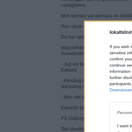
vanligheten.
Men kanske var det bara en tidsfr
Han växte upp med en pappa som
lokaltidn
De har spelat och sjungit mycket 
If you wish 
Idag behärskar Edvard både piano,
sensitive in
huvudinstrument.
confirm you
- Jag var bara 4-5 år när jag bör
continue se
Edvard.
information 
further disc
- Körsång är en fantastisk kultur. 
participants
stämsång har utvecklats och blivit
Downstream 
- Men det sociala är det viktigaste
Edvards farfar och pappa är mycke
Persona
På Valborg sjöng de tillsammans i
I want t
Det skedde på scenen i Linnéparke