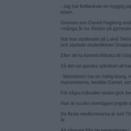
- Jag har fortfarande en hygglig p
kören.
Gunnars son Daniel Hagberg anslöt
i många år nu. Redan på gymnasiet
När han studerade på Luleå Tekni
och startade studentkören Snaps
Efter att ha kommit tillbaka till 
Så det var ganska självklart att h
- Manskören har en härlig klang, 
mansrösterna, berättar Daniel, so
För några månader sedan gick äv
Han är nu den överlägset yngste s
De flesta medlemmarna är runt 70 
år.
Att sångare från tre generationer i