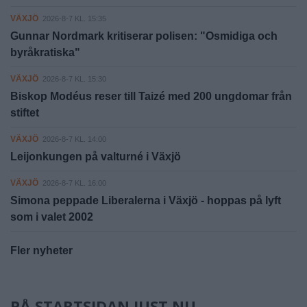
VÄXJÖ
2026-8-7 KL. 15:35
Gunnar Nordmark kritiserar polisen: "Osmidiga och
byråkratiska"
VÄXJÖ
2026-8-7 KL. 15:30
Biskop Modéus reser till Taizé med 200 ungdomar från
stiftet
VÄXJÖ
2026-8-7 KL. 14:00
Leijonkungen på valturné i Växjö
VÄXJÖ
2026-8-7 KL. 16:00
Simona peppade Liberalerna i Växjö - hoppas på lyft
som i valet 2002
Fler nyheter
PÅ STARTSIDAN JUST NU