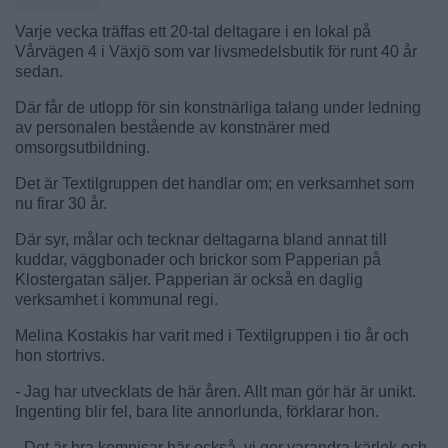
Varje vecka träffas ett 20-tal deltagare i en lokal på
Vårvägen 4 i Växjö som var livsmedelsbutik för runt 40 år
sedan.
Där får de utlopp för sin konstnärliga talang under ledning
av personalen bestående av konstnärer med
omsorgsutbildning.
Det är Textilgruppen det handlar om; en verksamhet som
nu firar 30 år.
Där syr, målar och tecknar deltagarna bland annat till
kuddar, väggbonader och brickor som Papperian på
Klostergatan säljer. Papperian är också en daglig
verksamhet i kommunal regi.
Melina Kostakis har varit med i Textilgruppen i tio år och
hon stortrivs.
- Jag har utvecklats de här åren. Allt man gör här är unikt.
Ingenting blir fel, bara lite annorlunda, förklarar hon.
- Det är bra kompisar här också, vi ger varandra kärlek och