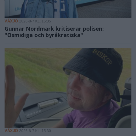
VÄXJÖ
2026-8-7 KL. 15:35
Gunnar Nordmark kritiserar polisen:
"Osmidiga och byråkratiska"
VÄXJÖ
2026-8-7 KL. 15:30