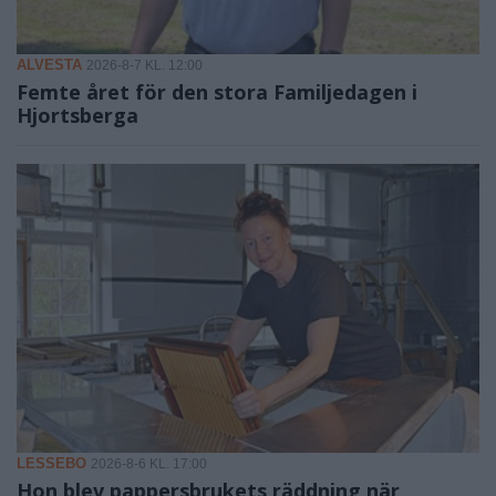
ALVESTA
2026-8-7 KL. 12:00
Femte året för den stora Familjedagen i
Hjortsberga
LESSEBO
2026-8-6 KL. 17:00
Hon blev pappersbrukets räddning när