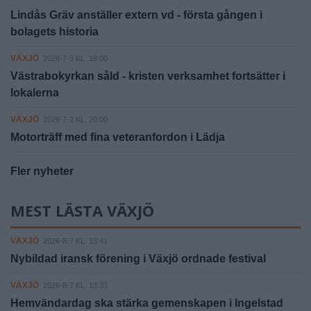
Lindås Gräv anställer extern vd - första gången i
bolagets historia
VÄXJÖ
2026-7-3 KL. 18:00
Västrabokyrkan såld - kristen verksamhet fortsätter i
lokalerna
VÄXJÖ
2026-7-2 KL. 20:00
Motorträff med fina veteranfordon i Lädja
Fler nyheter
MEST LÄSTA VÄXJÖ
VÄXJÖ
2026-8-7 KL. 13:41
Nybildad iransk förening i Växjö ordnade festival
VÄXJÖ
2026-8-7 KL. 13:33
Hemvändardag ska stärka gemenskapen i Ingelstad