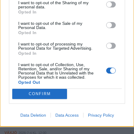
I want to opt-out of the Sharing of my
Gunnar Nordmark kritiserar polisen: "Osmidiga och
personal data.
byråkratiska"
Opted In
VÄXJÖ
I want to opt-out of the Sale of my
2026-8-7 KL. 15:30
Personal Data.
Biskop Modéus reser till Taizé med 200 ungdomar från
Opted In
stiftet
I want to opt-out of processing my
Personal Data for Targeted Advertising.
VÄXJÖ
2026-8-7 KL. 14:00
Opted In
Leijonkungen på valturné i Växjö
I want to opt-out of Collection, Use,
VÄXJÖ
Retention, Sale, and/or Sharing of my
2026-8-7 KL. 13:41
Personal Data that Is Unrelated with the
Nybildad iransk förening i Växjö ordnade festival
Purposes for which it was collected.
Opted Out
VÄXJÖ
2026-8-7 KL. 13:33
CONFIRM
Hemvändardag ska stärka gemenskapen i Ingelstad
VÄXJÖ
2026-7-4 KL. 15:00
Studie i Kronoberg: Barn utvecklade empati med
Data Deletion
Data Access
Privacy Policy
djurövningar
VÄXJÖ
2026-7-4 KL. 12:00