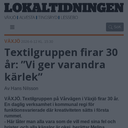
SöK
VÄXJÖ
2026-6-12 KL. 15:30
Textilgruppen firar 30
år: ”Vi ger varandra
kärlek”
Av Hans Nilsson
VÄXJÖ. Textilgruppen på Vårvägen i Växjö firar 30 år.
En daglig verksamhet i kommunal regi för
funktionsvarierade där kreativiteten sätts i första
rummet.
- Här låter man alla vara som de vill med sina fel och
brister, och alla känslor är okej, berättar Melina