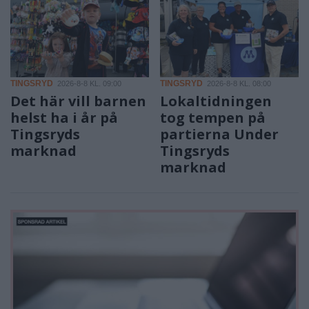
TINGSRYD
TINGSRYD
2026-8-8 KL. 09:00
2026-8-8 KL. 08:00
Det här vill barnen
Lokaltidningen
helst ha i år på
tog tempen på
Tingsryds
partierna Under
marknad
Tingsryds
marknad