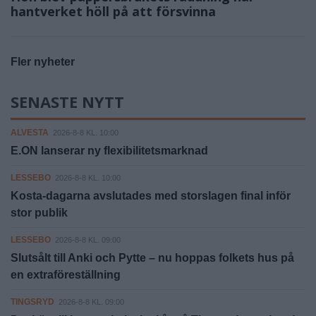
hantverket höll på att försvinna
Fler nyheter
SENASTE NYTT
ALVESTA
2026-8-8 KL. 10:00
E.ON lanserar ny flexibilitetsmarknad
LESSEBO
2026-8-8 KL. 10:00
Kosta-dagarna avslutades med storslagen final inför
stor publik
LESSEBO
2026-8-8 KL. 09:00
Slutsålt till Anki och Pytte – nu hoppas folkets hus på
en extraföreställning
TINGSRYD
2026-8-8 KL. 09:00