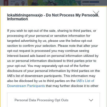
lokaltidningenvaxjo -
Do Not Process My Personal
Information
If you wish to opt-out of the sale, sharing to third parties, or
processing of your personal or sensitive information for
targeted advertising by us, please use the below opt-out
section to confirm your selection. Please note that after your
opt-out request is processed you may continue seeing
interest-based ads based on personal information utilized by
Fler E-tidningar
us or personal information disclosed to third parties prior to
your opt-out. You may separately opt-out of the further
disclosure of your personal information by third parties on the
SENASTE I VÄXJÖ
IAB’s list of downstream participants. This information may
also be disclosed by us to third parties on the
IAB’s List of
VÄXJÖ
2026-8-7 KL. 16:00
Downstream Participants
that may further disclose it to other
Simona peppade Liberalerna i Växjö - hoppas på lyft
third parties.
som i valet 2002
Personal Data Processing Opt Outs
VÄXJÖ
2026-8-7 KL. 15:35