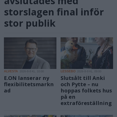
avslutades med
storslagen final inför
stor publik
ALVESTA
LESSEBO
2026-8-8 KL. 10:00
2026-8-8 KL. 09:00
E.ON lanserar ny
Slutsålt till Anki
flexibilitetsmarkn
och Pytte – nu
ad
hoppas folkets hus
på en
extraföreställning