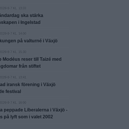
2026-8-7 KL. 13:33
ndardag ska stärka
skapen i Ingelstad
2026-8-7 KL. 14:00
kungen på valturné i Växjö
2026-8-7 KL. 15:30
 Modéus reser till Taizé med
gdomar från stiftet
2026-8-7 KL. 13:41
ad iransk förening i Växjö
e festival
2026-8-7 KL. 16:00
 peppade Liberalerna i Växjö -
 på lyft som i valet 2002