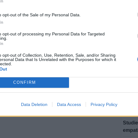
In
"Osmid
VÄXJÖ
o opt-out of the Sale of my Personal Data.
Biskop
In
200 un
to opt-out of processing my Personal Data for Targeted
ing.
VÄXJÖ
In
Leijon
o opt-out of Collection, Use, Retention, Sale, and/or Sharing
ersonal Data that Is Unrelated with the Purposes for which it
VÄXJÖ
lected.
Nybild
Out
ordnad
CONFIRM
VÄXJÖ
Hemvä
gemen
Data Deletion
Data Access
Privacy Policy
VÄXJÖ
Studie
empat