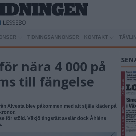
ONSER
TIDNINGSANNONSER
KONTAKT
TÄVLI
SEN
 för nära 4 000 på
ms till fängelse
rån Alvesta blev påkommen med att stjäla kläder på
kronor.
e för stöld. Växjö tingsrätt avslår dock Åhléns
.