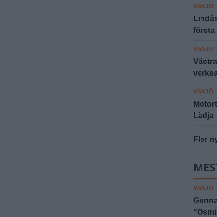
VÄXJÖ
Lindås
första
VÄXJÖ
Västra
verksa
VÄXJÖ
Motort
Lädja
Fler n
MES
VÄXJÖ
Gunnar
"Osmid