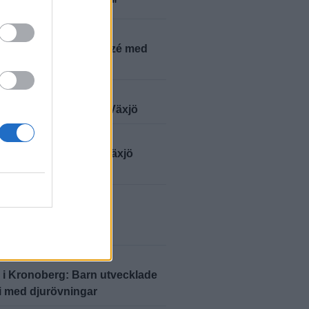
iga och byråkratiska"
2026-8-7 KL. 15:30
 Modéus reser till Taizé med
gdomar från stiftet
2026-8-7 KL. 14:00
kungen på valturné i Växjö
2026-8-7 KL. 13:41
ad iransk förening i Växjö
e festival
2026-8-7 KL. 13:33
ndardag ska stärka
skapen i Ingelstad
2026-7-4 KL. 15:00
 i Kronoberg: Barn utvecklade
i med djurövningar