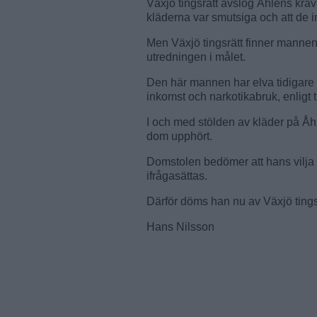
Växjö tingsrätt avslog Åhléns krav 
kläderna var smutsiga och att de i
Men Växjö tingsrätt finner mannen
utredningen i målet.
Den här mannen har elva tidigare 
inkomst och narkotikabruk, enligt t
I och med stölden av kläder på Åhlén
dom upphört.
Domstolen bedömer att hans vilja 
ifrågasättas.
Därför döms han nu av Växjö tingsr
Hans Nilsson