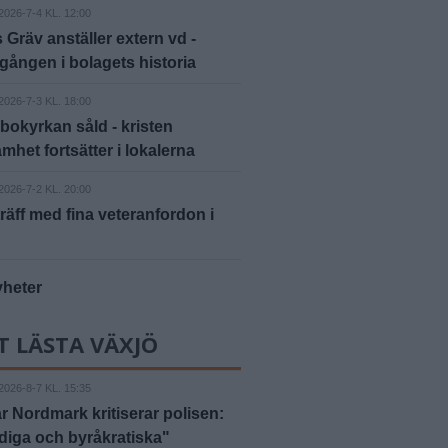
2026-7-4 KL. 12:00
 Gräv anställer extern vd -
 gången i bolagets historia
2026-7-3 KL. 18:00
bokyrkan såld - kristen
mhet fortsätter i lokalerna
2026-7-2 KL. 20:00
räff med fina veteranfordon i
yheter
T LÄSTA VÄXJÖ
2026-8-7 KL. 15:35
 Nordmark kritiserar polisen:
iga och byråkratiska"