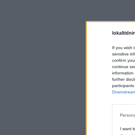
lokaltidn
If you wish 
sensitive in
confirm you
continue se
information 
further disc
participants
Downstream 
Persona
I want t