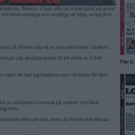
 kläderna. Åhléns i Växjö ville ha skadestånd på grund
ch blivit smutsiga och omöjliga att sälja, enligt dem.
nal på Åhléns såg att en man stal kläder i butiken.
rit på väg att stjäla kläder till ett värde av 3 848
Fler E
 säger att han tog kläderna utan att betala för dem
.
nd av att kläderna hamnat på marken och blivit
nligt dem.
estånd eftersom han anser att Åhléns fick tillbaka