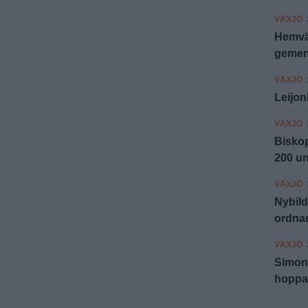
VÄXJÖ
Hemvä
gemen
VÄXJÖ
Leijon
VÄXJÖ
Biskop
200 un
VÄXJÖ
Nybild
ordnad
VÄXJÖ
Simona
hoppas