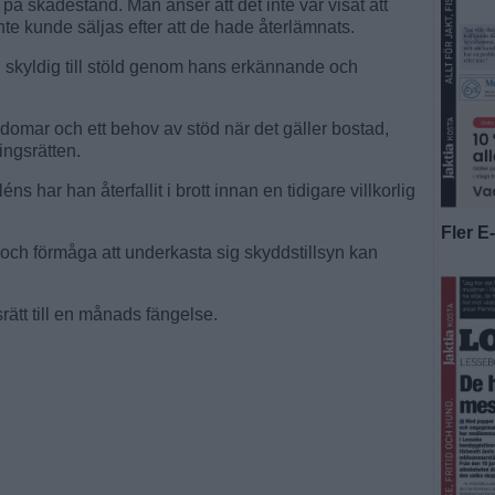
på skadestånd. Man anser att det inte var visat att
nte kunde säljas efter att de hade återlämnats.
 skyldig till stöld genom hans erkännande och
domar och ett behov av stöd när det gäller bostad,
ingsrätten.
s har han återfallit i brott innan en tidigare villkorlig
Fler E
och förmåga att underkasta sig skyddstillsyn kan
ätt till en månads fängelse.