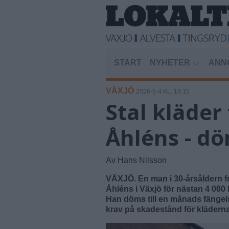
START
NYHETER
ANN
VÄXJÖ
2026-5-4 KL. 19:15
Stal kläder
Åhléns - dö
Av Hans Nilsson
VÄXJÖ. En man i 30-årsåldern f
Åhléns i Växjö för nästan 4 000 
Han döms till en månads fängels
krav på skadestånd för kläderna