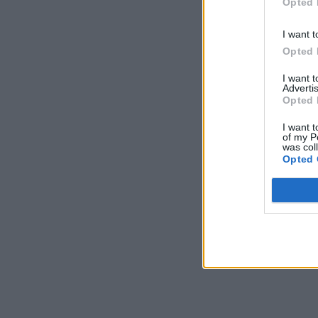
Opted 
I want t
Opted 
I want 
Advertis
Opted 
I want t
of my P
was col
Opted 