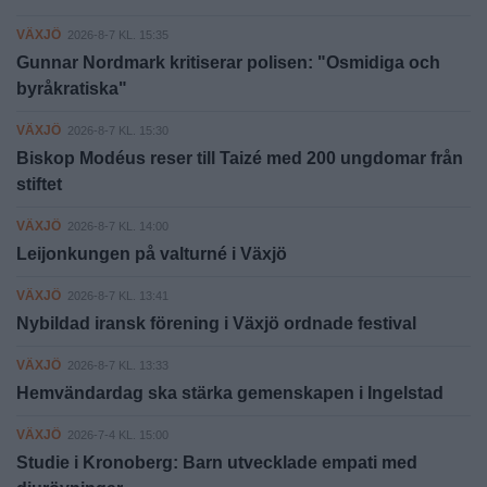
VÄXJÖ
2026-8-7 KL. 15:35
Gunnar Nordmark kritiserar polisen: "Osmidiga och
byråkratiska"
VÄXJÖ
2026-8-7 KL. 15:30
Biskop Modéus reser till Taizé med 200 ungdomar från
stiftet
VÄXJÖ
2026-8-7 KL. 14:00
Leijonkungen på valturné i Växjö
VÄXJÖ
2026-8-7 KL. 13:41
Nybildad iransk förening i Växjö ordnade festival
VÄXJÖ
2026-8-7 KL. 13:33
Hemvändardag ska stärka gemenskapen i Ingelstad
VÄXJÖ
2026-7-4 KL. 15:00
Studie i Kronoberg: Barn utvecklade empati med