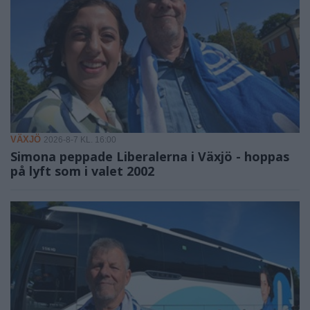
VÄXJÖ
2026-8-7 KL. 16:00
Simona peppade Liberalerna i Växjö - hoppas
på lyft som i valet 2002