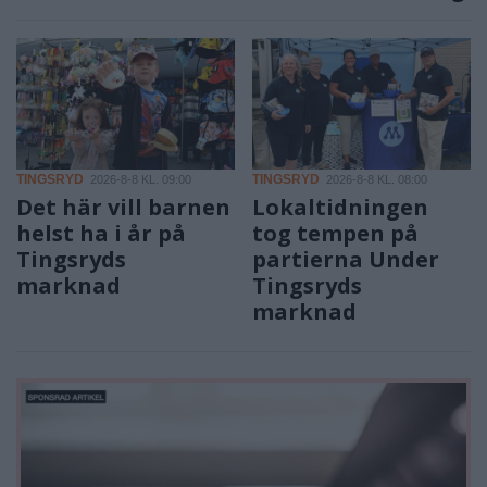
TINGSRYD
TINGSRYD
2026-8-8 KL. 09:00
2026-8-8 KL. 08:00
Det här vill barnen
Lokaltidningen
helst ha i år på
tog tempen på
Tingsryds
partierna Under
marknad
Tingsryds
marknad