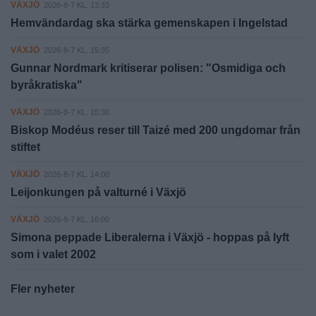
VÄXJÖ
2026-8-7 KL. 13:33
Hemvändardag ska stärka gemenskapen i Ingelstad
VÄXJÖ
2026-8-7 KL. 15:35
Gunnar Nordmark kritiserar polisen: "Osmidiga och
byråkratiska"
VÄXJÖ
2026-8-7 KL. 15:30
Biskop Modéus reser till Taizé med 200 ungdomar från
stiftet
VÄXJÖ
2026-8-7 KL. 14:00
Leijonkungen på valturné i Växjö
VÄXJÖ
2026-8-7 KL. 16:00
Simona peppade Liberalerna i Växjö - hoppas på lyft
som i valet 2002
Fler nyheter