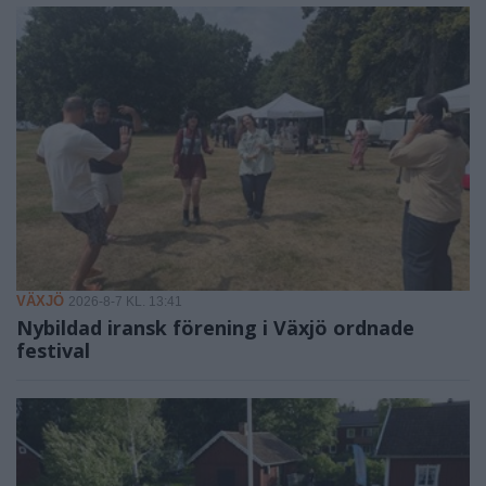
VÄXJÖ
2026-8-7 KL. 13:41
Nybildad iransk förening i Växjö ordnade
festival