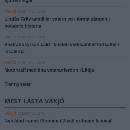
djurövningar
VÄXJÖ
2026-7-4 KL. 12:00
Lindås Gräv anställer extern vd - första gången i
bolagets historia
VÄXJÖ
2026-7-3 KL. 18:00
Västrabokyrkan såld - kristen verksamhet fortsätter i
lokalerna
VÄXJÖ
2026-7-2 KL. 20:00
Motorträff med fina veteranfordon i Lädja
Fler nyheter
MEST LÄSTA VÄXJÖ
VÄXJÖ
2026-8-7 KL. 13:41
Nybildad iransk förening i Växjö ordnade festival