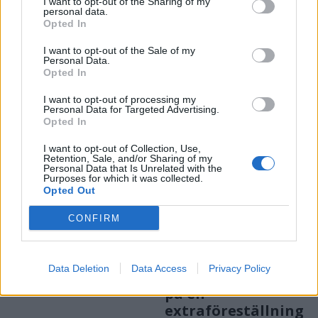
Kosta-dagarna
I want to opt-out of the Sharing of my
personal data.
avslutades med
Opted In
I want to opt-out of the Sale of my
storslagen final inför
Personal Data.
Opted In
stor publik
I want to opt-out of processing my
Personal Data for Targeted Advertising.
Opted In
I want to opt-out of Collection, Use,
Retention, Sale, and/or Sharing of my
Personal Data that Is Unrelated with the
Purposes for which it was collected.
Opted Out
CONFIRM
ALVESTA
LESSEBO
2026-8-8 KL. 10:00
2026-8-8 KL. 09:00
E.ON lanserar ny
Slutsålt till Anki
flexibilitetsmarkn
och Pytte – nu
Data Deletion
Data Access
Privacy Policy
ad
hoppas folkets hus
på en
extraföreställning