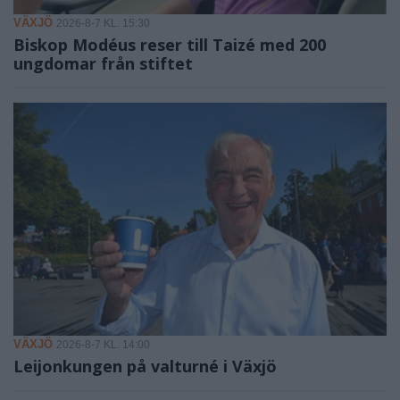
VÄXJÖ
2026-8-7 KL. 15:30
Biskop Modéus reser till Taizé med 200
ungdomar från stiftet
VÄXJÖ
2026-8-7 KL. 14:00
Leijonkungen på valturné i Växjö