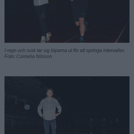
I regn och rusk tar sig löparna ut för att springa intervaller.
Foto: Cornelia Nilsson