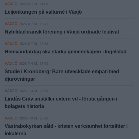
VÄXJÖ
2026-8-7 KL. 14:00
Leijonkungen på valturné i Växjö
VÄXJÖ
2026-8-7 KL. 13:41
Nybildad iransk förening i Växjö ordnade festival
VÄXJÖ
2026-8-7 KL. 13:33
Hemvändardag ska stärka gemenskapen i Ingelstad
VÄXJÖ
2026-7-4 KL. 15:00
Studie i Kronoberg: Barn utvecklade empati med
djurövningar
VÄXJÖ
2026-7-4 KL. 12:00
Lindås Gräv anställer extern vd - första gången i
bolagets historia
VÄXJÖ
2026-7-3 KL. 18:00
Västrabokyrkan såld - kristen verksamhet fortsätter i
lokalerna