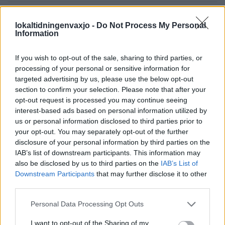
VÄXJÖ
2026-7-2 KL. 20:00
Motorträff med fina veteranfordon i Lädja
lokaltidningenvaxjo -
Do Not Process My Personal
Information
Fler nyheter
If you wish to opt-out of the sale, sharing to third parties, or
processing of your personal or sensitive information for
MEST LÄSTA VÄXJÖ
targeted advertising by us, please use the below opt-out
section to confirm your selection. Please note that after your
VÄXJÖ
2026-8-7 KL. 15:35
opt-out request is processed you may continue seeing
interest-based ads based on personal information utilized by
Gunnar Nordmark kritiserar polisen: "Osmidiga och
us or personal information disclosed to third parties prior to
byråkratiska"
your opt-out. You may separately opt-out of the further
disclosure of your personal information by third parties on the
VÄXJÖ
2026-8-7 KL. 13:33
IAB’s list of downstream participants. This information may
Hemvändardag ska stärka gemenskapen i Ingelstad
also be disclosed by us to third parties on the
IAB’s List of
Downstream Participants
that may further disclose it to other
VÄXJÖ
2026-8-7 KL. 15:30
third parties.
Biskop Modéus reser till Taizé med 200 ungdomar från
stiftet
Personal Data Processing Opt Outs
VÄXJÖ
2026-8-7 KL. 14:00
I want to opt-out of the Sharing of my