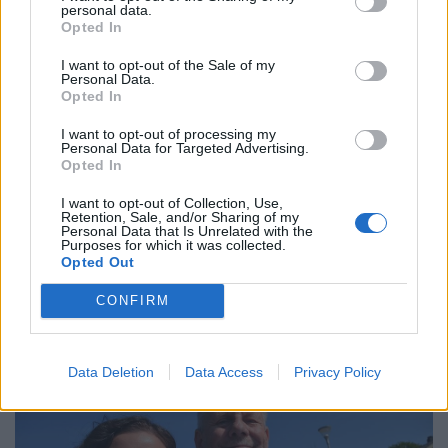
personal data.
Leijonkungen på valturné i Växjö
Opted In
VÄXJÖ
2026-8-7 KL. 13:41
I want to opt-out of the Sale of my
Nybildad iransk förening i Växjö ordnade festival
Personal Data.
Opted In
VÄXJÖ
2026-8-7 KL. 16:00
I want to opt-out of processing my
Simona peppade Liberalerna i Växjö - hoppas på lyft
Personal Data for Targeted Advertising.
Opted In
som i valet 2002
I want to opt-out of Collection, Use,
Fler nyheter
Retention, Sale, and/or Sharing of my
Personal Data that Is Unrelated with the
Purposes for which it was collected.
Opted Out
PÅ STARTSIDAN JUST NU
CONFIRM
Data Deletion
Data Access
Privacy Policy