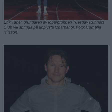
Erik Taber, grundaren av löpargruppen Tuesday Runners
Club vill springa på upplysta löparbanor. Foto: Cornelia
Nilsson