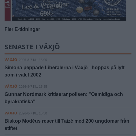
Fler E-tidningar
SENASTE I VÄXJÖ
VÄXJÖ
2026-8-7 KL. 16:00
Simona peppade Liberalerna i Växjö - hoppas på lyft
som i valet 2002
VÄXJÖ
2026-8-7 KL. 15:35
Gunnar Nordmark kritiserar polisen: "Osmidiga och
byråkratiska"
VÄXJÖ
2026-8-7 KL. 15:30
Biskop Modéus reser till Taizé med 200 ungdomar från
stiftet