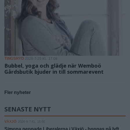
TINGSRYD
2026-7-25 KL. 17:08
Bubbel, yoga och glädje när Wemboö
Gårdsbutik bjuder in till sommarevent
Fler nyheter
SENASTE NYTT
VÄXJÖ
2026-8-7 KL. 16:00
Simona peppade Liberalerna i Växjö - hoppas på lyft