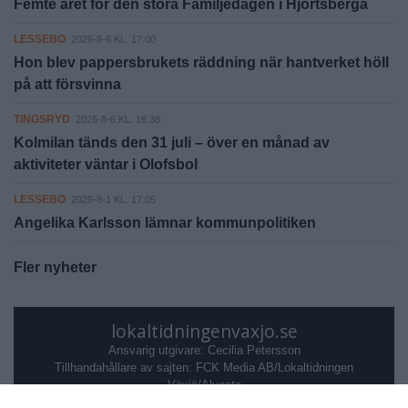
Femte året för den stora Familjedagen i Hjortsberga
LESSEBO
2026-8-6 KL. 17:00
Hon blev pappersbrukets räddning när hantverket höll
på att försvinna
TINGSRYD
2026-8-6 KL. 16:38
Kolmilan tänds den 31 juli – över en månad av
aktiviteter väntar i Olofsbol
LESSEBO
2026-8-1 KL. 17:05
Angelika Karlsson lämnar kommunpolitiken
Fler nyheter
lokaltidningenvaxjo.se
Ansvarig utgivare: Cecilia Petersson
Tillhandahållare av sajten: FCK Media AB/Lokaltidningen
Växjö/Alvesta
ADRESS: Norrgatan 17, 351 31 Växjö