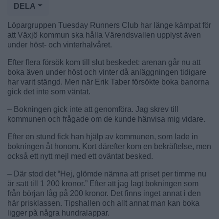
DELA
Löpargruppen Tuesday Runners Club har länge kämpat för
att Växjö kommun ska hålla Värendsvallen upplyst även
under höst- och vinterhalvåret.
Efter flera försök kom till slut beskedet: arenan går nu att
boka även under höst och vinter då anläggningen tidigare
har varit stängd. Men när Erik Taber försökte boka banorna
gick det inte som väntat.
– Bokningen gick inte att genomföra. Jag skrev till
kommunen och frågade om de kunde hänvisa mig vidare.
Efter en stund fick han hjälp av kommunen, som lade in
bokningen åt honom. Kort därefter kom en bekräftelse, men
också ett nytt mejl med ett oväntat besked.
– Där stod det “Hej, glömde nämna att priset per timme nu
är satt till 1 200 kronor.” Efter att jag lagt bokningen som
från början låg på 200 kronor. Det finns inget annat i den
här prisklassen. Tipshallen och allt annat man kan boka
ligger på några hundralappar.