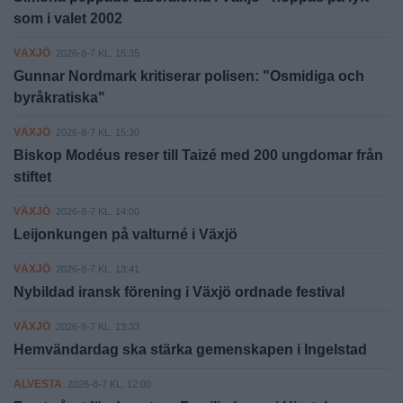
som i valet 2002
VÄXJÖ
2026-8-7 KL. 15:35
Gunnar Nordmark kritiserar polisen: "Osmidiga och
byråkratiska"
VÄXJÖ
2026-8-7 KL. 15:30
Biskop Modéus reser till Taizé med 200 ungdomar från
stiftet
VÄXJÖ
2026-8-7 KL. 14:00
Leijonkungen på valturné i Växjö
VÄXJÖ
2026-8-7 KL. 13:41
Nybildad iransk förening i Växjö ordnade festival
VÄXJÖ
2026-8-7 KL. 13:33
Hemvändardag ska stärka gemenskapen i Ingelstad
ALVESTA
2026-8-7 KL. 12:00