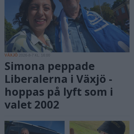
VÄXJÖ
2026-8-7 KL. 16:00
Simona peppade
Liberalerna i Växjö -
hoppas på lyft som i
valet 2002