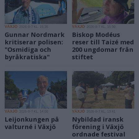
VÄXJÖ
VÄXJÖ
2026-8-7 KL. 15:35
2026-8-7 KL. 15:30
Gunnar Nordmark
Biskop Modéus
kritiserar polisen:
reser till Taizé med
"Osmidiga och
200 ungdomar från
byråkratiska"
stiftet
VÄXJÖ
VÄXJÖ
2026-8-7 KL. 14:00
2026-8-7 KL. 13:41
Leijonkungen på
Nybildad iransk
valturné i Växjö
förening i Växjö
ordnade festival