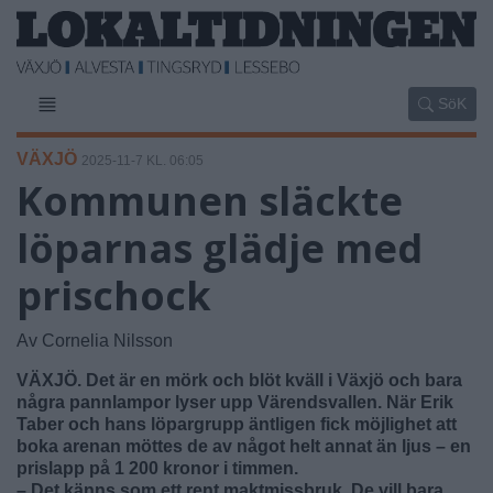
SöK
VÄXJÖ
2025-11-7 KL. 06:05
Kommunen släckte
löparnas glädje med
prischock
Av Cornelia Nilsson
VÄXJÖ. Det är en mörk och blöt kväll i Växjö och bara
några pannlampor lyser upp Värendsvallen. När Erik
Taber och hans löpargrupp äntligen fick möjlighet att
boka arenan möttes de av något helt annat än ljus – en
prislapp på 1 200 kronor i timmen.
– Det känns som ett rent maktmissbruk. De vill bara