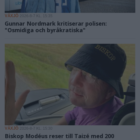
VÄXJÖ
2026-8-7 KL. 15:35
Gunnar Nordmark kritiserar polisen:
"Osmidiga och byråkratiska"
VÄXJÖ
2026-8-7 KL. 15:30
Biskop Modéus reser till Taizé med 200