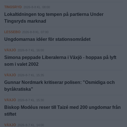
TINGSRYD
2026-8-8 KL. 08:00
Lokaltidningen tog tempen på partierna Under
Tingsryds marknad
LESSEBO
2026-8-8 KL. 07:00
Ungdomarnas idéer för stationsområdet
VÄXJÖ
2026-8-7 KL. 16:00
Simona peppade Liberalerna i Växjö - hoppas på lyft
som i valet 2002
VÄXJÖ
2026-8-7 KL. 15:35
Gunnar Nordmark kritiserar polisen: "Osmidiga och
byråkratiska"
VÄXJÖ
2026-8-7 KL. 15:30
Biskop Modéus reser till Taizé med 200 ungdomar från
stiftet
VÄXJÖ
2026-8-7 KL. 14:00