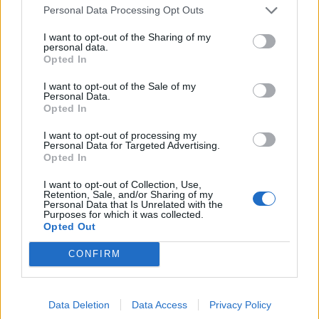
storslagen final inför
Personal Data Processing Opt Outs
I want to opt-out of the Sharing of my
stor publik
personal data.
Opted In
I want to opt-out of the Sale of my
Personal Data.
Opted In
I want to opt-out of processing my
Personal Data for Targeted Advertising.
Opted In
ALVESTA
LESSEBO
2026-8-8 KL. 10:00
2026-8-8 KL. 09:00
I want to opt-out of Collection, Use,
Retention, Sale, and/or Sharing of my
E.ON lanserar ny
Slutsålt till Anki
Personal Data that Is Unrelated with the
flexibilitetsmarkn
och Pytte – nu
Purposes for which it was collected.
Opted Out
ad
hoppas folkets hus
på en
CONFIRM
extraföreställning
Data Deletion
Data Access
Privacy Policy