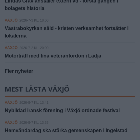
Lindås Gräv anställer extern vd - första gången i
bolagets historia
VÄXJÖ
2026-7-3 KL. 18:00
Västrabokyrkan såld - kristen verksamhet fortsätter i
lokalerna
VÄXJÖ
2026-7-2 KL. 20:00
Motorträff med fina veteranfordon i Lädja
Fler nyheter
MEST LÄSTA VÄXJÖ
VÄXJÖ
2026-8-7 KL. 13:41
Nybildad iransk förening i Växjö ordnade festival
VÄXJÖ
2026-8-7 KL. 13:33
Hemvändardag ska stärka gemenskapen i Ingelstad