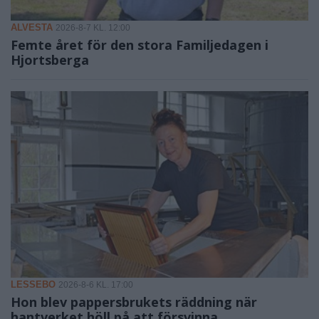
ALVESTA
2026-8-7 KL. 12:00
Femte året för den stora Familjedagen i
Hjortsberga
LESSEBO
2026-8-6 KL. 17:00
Hon blev pappersbrukets räddning när
hantverket höll på att försvinna