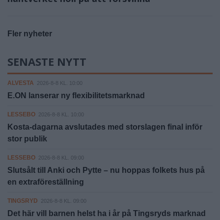
Fler nyheter
SENASTE NYTT
ALVESTA
2026-8-8 KL. 10:00
E.ON lanserar ny flexibilitetsmarknad
LESSEBO
2026-8-8 KL. 10:00
Kosta-dagarna avslutades med storslagen final inför
stor publik
LESSEBO
2026-8-8 KL. 09:00
Slutsålt till Anki och Pytte – nu hoppas folkets hus på
en extraföreställning
TINGSRYD
2026-8-8 KL. 09:00
Det här vill barnen helst ha i år på Tingsryds marknad