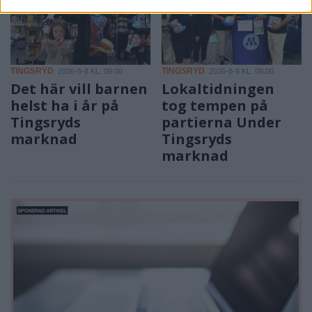
TINGSRYD
TINGSRYD
2026-8-8 KL. 09:00
2026-8-8 KL. 08:00
Det här vill barnen
Lokaltidningen
helst ha i år på
tog tempen på
Tingsryds
partierna Under
marknad
Tingsryds
marknad