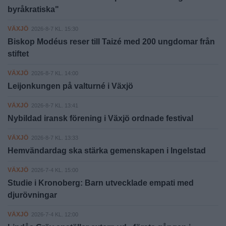
byråkratiska"
VÄXJÖ
2026-8-7 KL. 15:30
Biskop Modéus reser till Taizé med 200 ungdomar från
stiftet
VÄXJÖ
2026-8-7 KL. 14:00
Leijonkungen på valturné i Växjö
VÄXJÖ
2026-8-7 KL. 13:41
Nybildad iransk förening i Växjö ordnade festival
VÄXJÖ
2026-8-7 KL. 13:33
Hemvändardag ska stärka gemenskapen i Ingelstad
VÄXJÖ
2026-7-4 KL. 15:00
Studie i Kronoberg: Barn utvecklade empati med
djurövningar
VÄXJÖ
2026-7-4 KL. 12:00