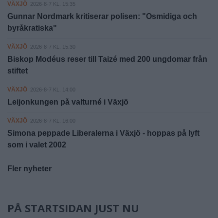
VÄXJÖ
2026-8-7 KL. 15:35
Gunnar Nordmark kritiserar polisen: "Osmidiga och
byråkratiska"
VÄXJÖ
2026-8-7 KL. 15:30
Biskop Modéus reser till Taizé med 200 ungdomar från
stiftet
VÄXJÖ
2026-8-7 KL. 14:00
Leijonkungen på valturné i Växjö
VÄXJÖ
2026-8-7 KL. 16:00
Simona peppade Liberalerna i Växjö - hoppas på lyft
som i valet 2002
Fler nyheter
PÅ STARTSIDAN JUST NU