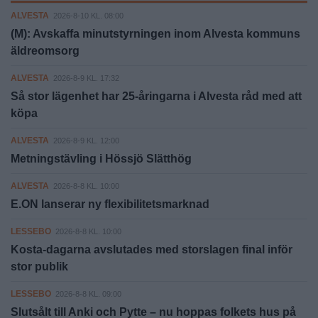
ALVESTA
2026-8-10 KL. 08:00
(M): Avskaffa minutstyrningen inom Alvesta kommuns
äldreomsorg
ALVESTA
2026-8-9 KL. 17:32
Så stor lägenhet har 25-åringarna i Alvesta råd med att
köpa
ALVESTA
2026-8-9 KL. 12:00
Metningstävling i Hössjö Slätthög
ALVESTA
2026-8-8 KL. 10:00
E.ON lanserar ny flexibilitetsmarknad
LESSEBO
2026-8-8 KL. 10:00
Kosta-dagarna avslutades med storslagen final inför
stor publik
LESSEBO
2026-8-8 KL. 09:00
Slutsålt till Anki och Pytte – nu hoppas folkets hus på