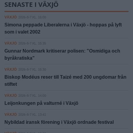
SENASTE I VÄXJÖ
VÄXJÖ
2026-8-7 KL. 16:00
Simona peppade Liberalerna i Växjö - hoppas på lyft
som i valet 2002
VÄXJÖ
2026-8-7 KL. 15:35
Gunnar Nordmark kritiserar polisen: "Osmidiga och
byråkratiska"
VÄXJÖ
2026-8-7 KL. 15:30
Biskop Modéus reser till Taizé med 200 ungdomar från
stiftet
VÄXJÖ
2026-8-7 KL. 14:00
Leijonkungen på valturné i Växjö
VÄXJÖ
2026-8-7 KL. 13:41
Nybildad iransk förening i Växjö ordnade festival