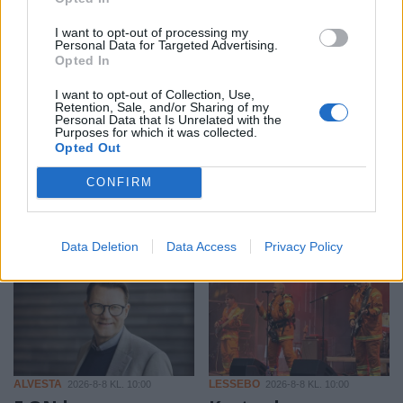
I want to opt-out of processing my
Personal Data for Targeted Advertising.
Opted In
I want to opt-out of Collection, Use,
Retention, Sale, and/or Sharing of my
Personal Data that Is Unrelated with the
Purposes for which it was collected.
ALVESTA
ALVESTA
2026-8-9 KL. 17:32
2026-8-9 KL. 12:00
Opted Out
Så stor lägenhet
Metningstävling i
har 25-åringarna i
Hössjö Slätthög
CONFIRM
Alvesta råd med
att köpa
Data Deletion
Data Access
Privacy Policy
ALVESTA
LESSEBO
2026-8-8 KL. 10:00
2026-8-8 KL. 10:00