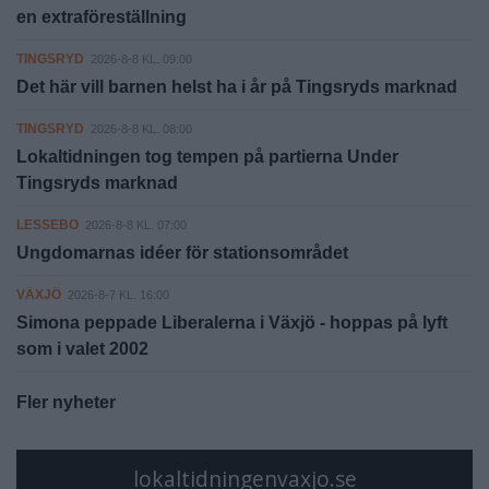
en extraföreställning
TINGSRYD
2026-8-8 KL. 09:00
Det här vill barnen helst ha i år på Tingsryds marknad
TINGSRYD
2026-8-8 KL. 08:00
Lokaltidningen tog tempen på partierna Under
Tingsryds marknad
LESSEBO
2026-8-8 KL. 07:00
Ungdomarnas idéer för stationsområdet
VÄXJÖ
2026-8-7 KL. 16:00
Simona peppade Liberalerna i Växjö - hoppas på lyft
som i valet 2002
Fler nyheter
lokaltidningenvaxjo.se