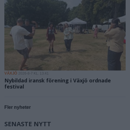
VÄXJÖ
2026-8-7 KL. 13:41
Nybildad iransk förening i Växjö ordnade
festival
Fler nyheter
SENASTE NYTT