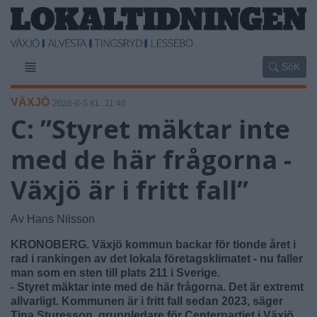
SöK
VÄXJÖ
2026-6-5 KL. 11:40
C: ”Styret mäktar inte
med de här frågorna -
Växjö är i fritt fall”
Av Hans Nilsson
KRONOBERG. Växjö kommun backar för tionde året i
rad i rankingen av det lokala företagsklimatet - nu faller
man som en sten till plats 211 i Sverige.
- Styret mäktar inte med de här frågorna. Det är extremt
allvarligt. Kommunen är i fritt fall sedan 2023, säger
Tina Sturesson, gruppledare för Centerpartiet i Växjö.