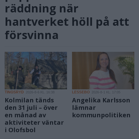
räddning när
hantverket höll på att
försvinna
TINGSRYD
LESSEBO
2026-8-6 KL. 16:38
2026-8-1 KL. 17:05
Kolmilan tänds
Angelika Karlsson
den 31 juli – över
lämnar
en månad av
kommunpolitiken
aktiviteter väntar
i Olofsbol