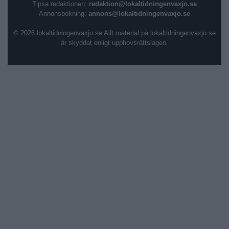
Tipsa redaktionen:
redaktion@lokaltidningenvaxjo.se
Annonsbokning:
annons@lokaltidningenvaxjo.se
© 2026 lokaltidningenvaxjo.se Allt material på lokaltidningenvaxjo.se
är skyddat enligt upphovsrättslagen.