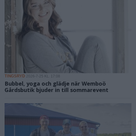
TINGSRYD
2026-7-25 KL. 17:08
Bubbel, yoga och glädje när Wemboö
Gårdsbutik bjuder in till sommarevent