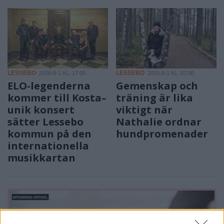
LESSEBO
LESSEBO
2026-8-1 KL. 17:05
2026-8-1 KL. 07:00
ELO-legenderna
Gemenskap och
kommer till Kosta–
träning är lika
unik konsert
viktigt när
sätter Lessebo
Nathalie ordnar
kommun på den
hundpromenader
internationella
musikkartan