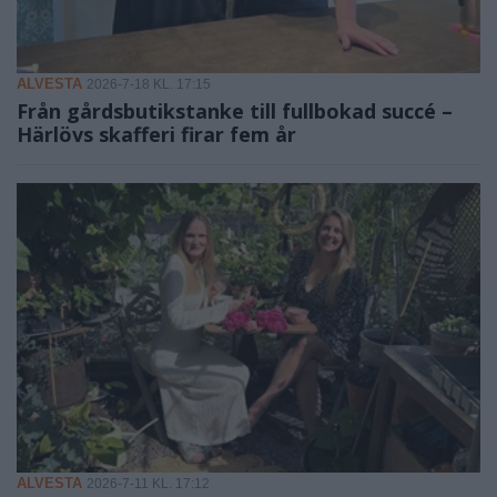
ALVESTA
2026-7-18 KL. 17:15
Från gårdsbutikstanke till fullbokad succé –
Härlövs skafferi firar fem år
ALVESTA
2026-7-11 KL. 17:12