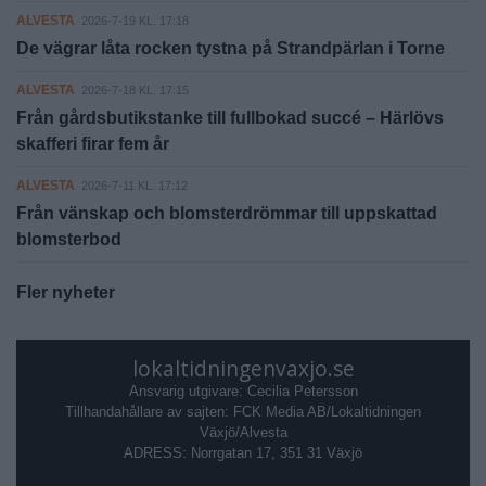
ALVESTA
2026-7-19 KL. 17:18
De vägrar låta rocken tystna på Strandpärlan i Torne
ALVESTA
2026-7-18 KL. 17:15
Från gårdsbutikstanke till fullbokad succé – Härlövs
skafferi firar fem år
ALVESTA
2026-7-11 KL. 17:12
Från vänskap och blomsterdrömmar till uppskattad
blomsterbod
Fler nyheter
lokaltidningenvaxjo.se
Ansvarig utgivare: Cecilia Petersson
Tillhandahållare av sajten: FCK Media AB/Lokaltidningen
Växjö/Alvesta
ADRESS: Norrgatan 17, 351 31 Växjö