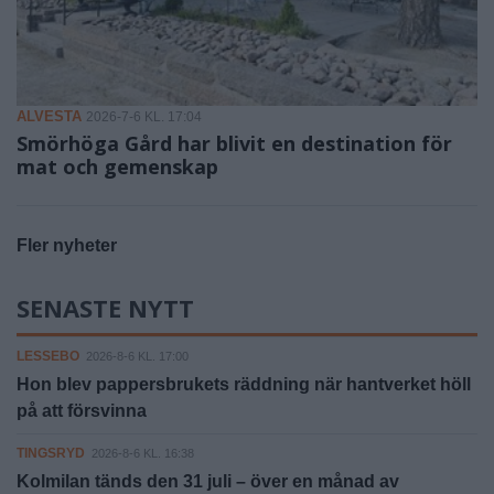
ALVESTA
2026-7-6 KL. 17:04
Smörhöga Gård har blivit en destination för
mat och gemenskap
Fler nyheter
SENASTE NYTT
LESSEBO
2026-8-6 KL. 17:00
Hon blev pappersbrukets räddning när hantverket höll
på att försvinna
TINGSRYD
2026-8-6 KL. 16:38
Kolmilan tänds den 31 juli – över en månad av