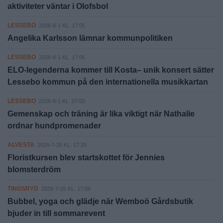
aktiviteter väntar i Olofsbol
LESSEBO
2026-8-1 KL. 17:05
Angelika Karlsson lämnar kommunpolitiken
LESSEBO
2026-8-1 KL. 17:05
ELO-legenderna kommer till Kosta– unik konsert sätter
Lessebo kommun på den internationella musikkartan
LESSEBO
2026-8-1 KL. 07:00
Gemenskap och träning är lika viktigt när Nathalie
ordnar hundpromenader
ALVESTA
2026-7-25 KL. 17:25
Floristkursen blev startskottet för Jennies
blomsterdröm
TINGSRYD
2026-7-25 KL. 17:08
Bubbel, yoga och glädje när Wemboö Gårdsbutik
bjuder in till sommarevent